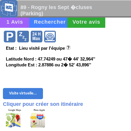
89 - Rogny les Sept �cluses
(Parking)
1 Avis
Rechercher
Votre avis
Etat : Lieu visité par l'équipe
Latitude Nord : 47.74249 ou 47� 44' 32,964''
Longitude Est : 2.87886 ou 2� 52' 43,896''
Visite virtuelle...
Cliquer pour créer son itinéraire
Google Maps
Plans Apple