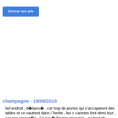
Donner son avis
champagne - 19/09/2019
bel endroit , d�laiss� , car trop de jeunes qui s'accaparent des
tables et ce vautrent dans l 'herbe , les c caristes font demi tour ,
car pas rassur�s . j'ai pay� 6euros pour rien , au bout de