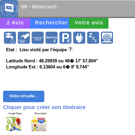
88 - Mirecourt
2 Avis
Rechercher
Votre avis
Etat : Lieu visité par l'équipe
Latitude Nord : 48.29939 ou 48� 17' 57,804''
Longitude Est : 6.13604 ou 6� 8' 9,744''
Visite virtuelle...
Cliquer pour créer son itinéraire
Google Maps
Plans Apple