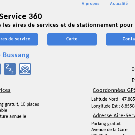
A propos
Actualité
 Service 360
 les aires de services et de stationnement pour 
ires de service
Carte
Conta
- Bussang
0
E
vices
Coordonnées GP
Latitude Nord : 47.88
ng gratuit, 10 places
Longitude Est : 6.855
able
Adresse Aire-Ser
ture annuelle
Parking gratuit
Avenue de la Gare