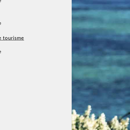
e
e
e tourisme
e