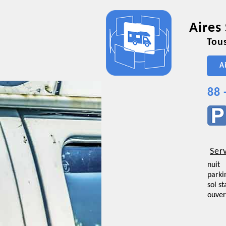
Aires
Tous
A
88 
Ser
nuit
parki
sol st
ouver