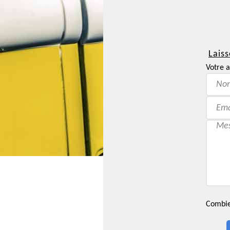
Laiss
Votre a
Combien