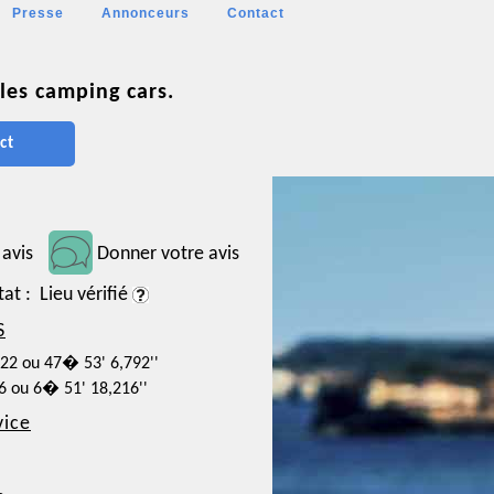
Presse
Annonceurs
Contact
les camping cars.
ct
 avis
Donner votre avis
tat : Lieu vérifié
S
522 ou 47� 53' 6,792''
06 ou 6� 51' 18,216''
vice