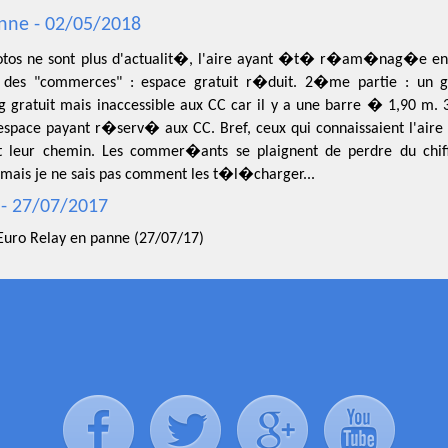
nne - 02/05/2018
otos ne sont plus d'actualit�, l'aire ayant �t� r�am�nag�e en 
 des "commerces" : espace gratuit r�duit. 2�me partie : un 
g gratuit mais inaccessible aux CC car il y a une barre � 1,90 m.
espace payant r�serv� aux CC. Bref, ceux qui connaissaient l'aire 
t leur chemin. Les commer�ants se plaignent de perdre du chiffre
 mais je ne sais pas comment les t�l�charger...
- 27/07/2017
Euro Relay en panne (27/07/17)