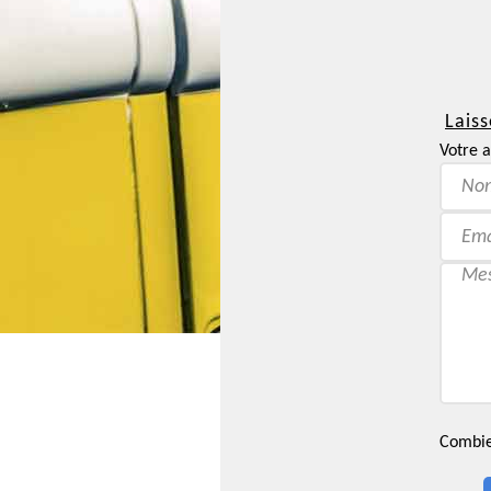
Laiss
Votre a
Combien