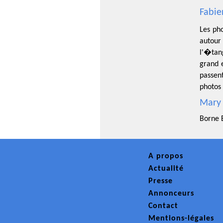
Fabie
Les ph
autour
l'�tan
grand 
passen
photos
Mary 
Borne 
A propos
Actualité
Presse
Annonceurs
Contact
Mentions-légales