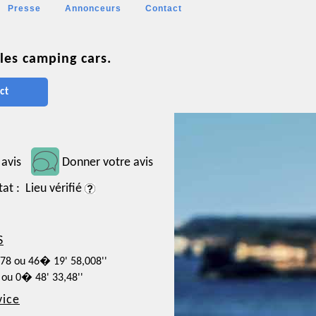
Presse
Annonceurs
Contact
les camping cars.
ct
 avis
Donner votre avis
tat : Lieu vérifié
S
278 ou 46� 19' 58,008''
 ou 0� 48' 33,48''
vice