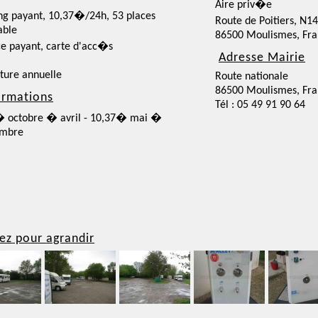
Aire priv�e
ng payant, 10,37�/24h, 53 places
Route de Poitiers, N
able
86500 Moulismes, Fr
ce payant, carte d'acc�s
Adresse Mairie
ture annuelle
Route nationale
86500 Moulismes, Fr
ormations
Tél : 05 49 91 90 64
 octobre � avril - 10,37� mai �
embre
ez pour agrandir