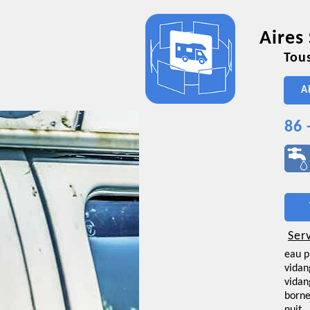
Aires
Tous
A
86 
Ser
eau p
vidan
vidan
borne