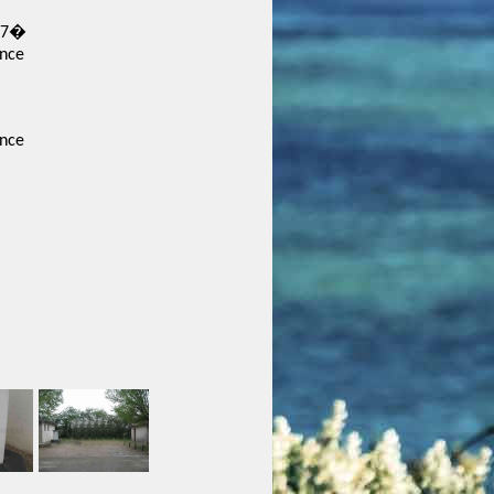
147�
ance
ance