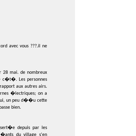
ord avec vous ???.il ne
ir 28 mai. de nombreux
 � c�t�. Les personnes
rapport aux autres airs.
rnes �lectriques; on a
 oui, un peu d��u cette
passe bien.
sert�e depuis par les
r�ants du village s'en