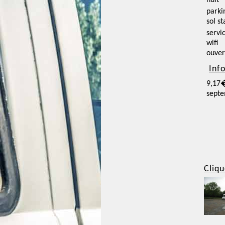
nuit
parki
sol st
servi
wifi
ouver
Inf
9,17�
sept
Cliqu