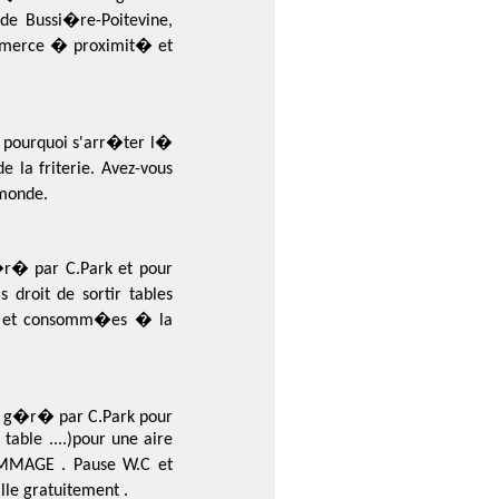
de Bussi�re-Poitevine,
commerce � proximit� et
n: pourquoi s'arr�ter l�
 la friterie. Avez-vous
monde.
�r� par C.Park et pour
droit de sortir tables
 W.C et consomm�es � la
t g�r� par C.Park pour
table ....)pour une aire
DOMMAGE . Pause W.C et
lle gratuitement .