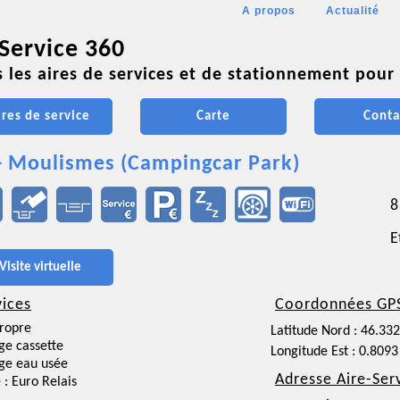
A propos
Actualité
 Service 360
 les aires de services et de stationnement pour 
ires de service
Carte
Conta
- Moulismes (Campingcar Park)
8
E
Visite virtuelle
vices
Coordonnées GP
ropre
Latitude Nord : 46.33
ge cassette
Longitude Est : 0.8093
ge eau usée
Adresse Aire-Ser
 : Euro Relais