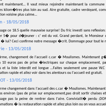
ent maintenant... Il vaut mieux rejoindre maintenant la commune 
es kilom�tres plus loin au sud. Aire gratuite, cadre verdoyant, 
tion voisine plus calme...
n - 18/05/2018
age ce 18.5 quelle mauvaise surprise! Du fric investi sans reflexio
er 5� pour d�jeuner : c' est du vol. Grand perdant, le Monsieur de
� lui? Ceci confirme notre message �crit. Dommage pour tout le 
ie - 13/05/2018
firme, changement de l'accueil c.car � Moulismes. Maintenant g
n 10 euros pas de prise �lectriques sur chaque emplacement, pas 
es et la liste interdit est longue ...Faites seulement une pause
ation rapide et allez voir dans les alentours ou l'accueil est gratuit.
OT - 13/05/2018
firme changement dans l'accueil des c.car � Moulismes. Maintenan
s environ (pas de prise sur emplacement,pas droit sortir chaises et 
sage pas la peine de rentrer dans l'aire. Convivialit� perdu ;
ations � la restauration rapide et allez plus loin ou on vous accuei