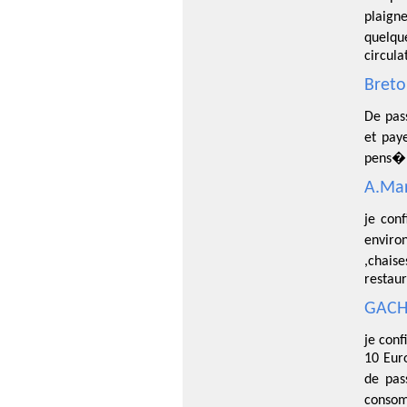
plaign
quelqu
circula
Breto
De pass
et pay
pens� 
A.Mar
je con
enviro
,chais
restaur
GACH
je con
10 Euro
de pas
consomm