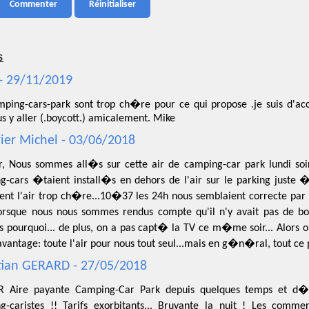
s
- 29/11/2019
mping-cars-park sont trop ch�re pour ce qui propose .je suis d'acc
us y aller (.boycott.) amicalement. Mike
ier Michel - 03/06/2018
r, Nous sommes all�s sur cette air de camping-car park lundi so
g-cars �taient install�s en dehors de l'air sur le parking juste
ent l'air trop ch�re...10�37 les 24h nous semblaient correcte par 
orsque nous nous sommes rendus compte qu'il n'y avait pas de bo
s pourquoi... de plus, on a pas capt� la TV ce m�me soir... Alors
'avantage: toute l'air pour nous tout seul...mais en g�n�ral, tout ce 
tian GERARD - 27/05/2018
 Aire payante Camping-Car Park depuis quelques temps et d�
g-caristes !! Tarifs exorbitants... Bruyante la nuit ! Les comme