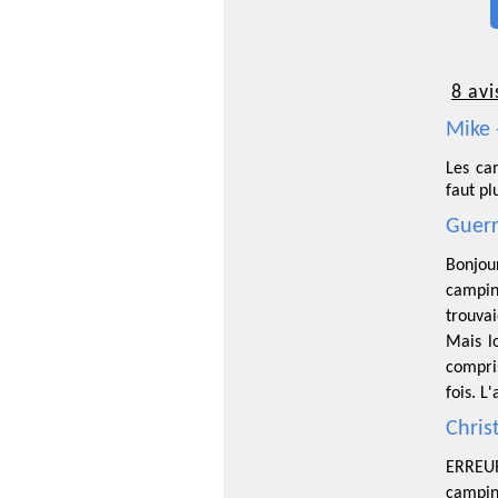
8 avi
Mike 
Les ca
faut pl
Guerr
Bonjou
campin
trouvai
Mais l
compri
fois. L
Chris
ERREUR
campin