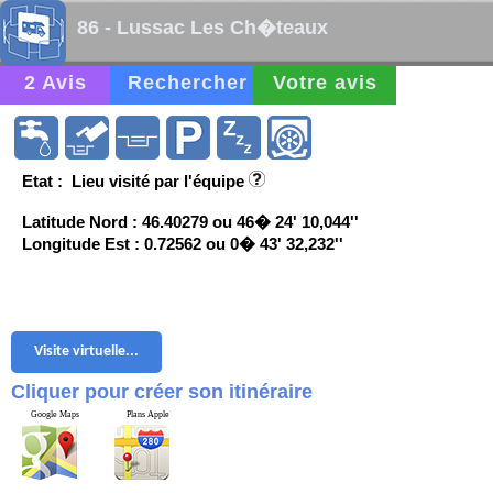
86 - Lussac Les Ch�teaux
2 Avis
Rechercher
Votre avis
Etat : Lieu visité par l'équipe
Latitude Nord : 46.40279 ou 46� 24' 10,044''
Longitude Est : 0.72562 ou 0� 43' 32,232''
Visite virtuelle...
Cliquer pour créer son itinéraire
Google Maps
Plans Apple