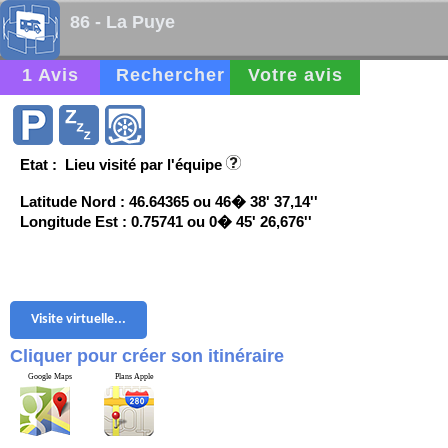
86 - La Puye
1 Avis
Rechercher
Votre avis
Etat : Lieu visité par l'équipe
Latitude Nord : 46.64365 ou 46� 38' 37,14''
Longitude Est : 0.75741 ou 0� 45' 26,676''
Visite virtuelle...
Cliquer pour créer son itinéraire
Google Maps
Plans Apple