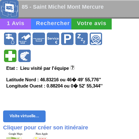
85 - Saint Michel Mont Mercure
1 Avis
Rechercher
Votre avis
Etat : Lieu visité par l'équipe
Latitude Nord : 46.83216 ou 46� 49' 55,776''
Longitude Ouest : 0.88204 ou 0� 52' 55,344''
Visite virtuelle...
Cliquer pour créer son itinéraire
Google Maps
Plans Apple