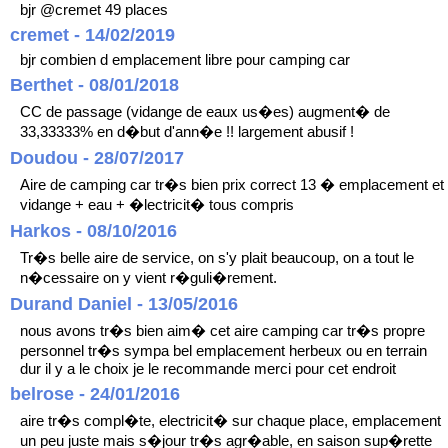
bjr @cremet 49 places
cremet - 14/02/2019
bjr combien d emplacement libre pour camping car
Berthet - 08/01/2018
CC de passage (vidange de eaux us�es) augment� de
33,33333% en d�but d'ann�e !! largement abusif !
Doudou - 28/07/2017
Aire de camping car tr�s bien prix correct 13 � emplacement et
vidange + eau + �lectricit� tous compris
Harkos - 08/10/2016
Tr�s belle aire de service, on s'y plait beaucoup, on a tout le
n�cessaire on y vient r�guli�rement.
Durand Daniel - 13/05/2016
nous avons tr�s bien aim� cet aire camping car tr�s propre
personnel tr�s sympa bel emplacement herbeux ou en terrain
dur il y a le choix je le recommande merci pour cet endroit
belrose - 24/01/2016
aire tr�s compl�te, electricit� sur chaque place, emplacement
un peu juste mais s�jour tr�s agr�able, en saison sup�rette