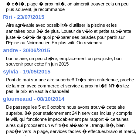
� c�t�, plage � proximit�, on aimerait trouver cela un peu
plus souvent, je recommande
Riri - 23/07/2015
Aire agr�able avec possibilit� d'utiliser la piscine et les
sanitaires pour 3� de plus. Loueur de v�lo et petite sup�rette
juste � c�t� de quoi pr�parer ses balades pour partir sur
l'Epine ou Noirmoutier. En plus wifi. On reviendra.
andre - 30/06/2015
bonne aire, un peu ch�re, emplacement un peu juste, bon
souvenir pour cette fin juin 2015
sylvia - 19/05/2015
Pont de mai sur une aire superbe!! Tr�s bien entretenue, proche
de la mer, avec commerce et service a proximit�!! N'h�sitez
pas, le prix en vaut la chandelle!
gloumeaud - 08/10/2014
De passage les 5 et 6 octobre nous avons trouv� cette aire
superbe, 8� pour stationnement 24 h services inclus y compris
le wifi, qui fonctionne impeccablement par rapport � certaines
aires qui proposent un wifi tr�s al�atoire . tranquillit�, bien
plac�e vers la plage, services faciles � effectuer.bravo et merci,