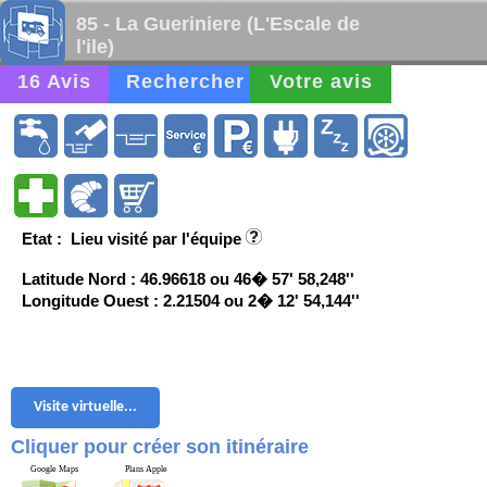
85 - La Gueriniere (L'Escale de
l'ile)
16 Avis
Rechercher
Votre avis
Etat : Lieu visité par l'équipe
Latitude Nord : 46.96618 ou 46� 57' 58,248''
Longitude Ouest : 2.21504 ou 2� 12' 54,144''
Visite virtuelle...
Cliquer pour créer son itinéraire
Google Maps
Plans Apple