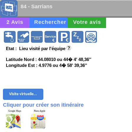
84 - Sarrians
2 Avis
Rechercher
Votre avis
Etat : Lieu visité par l'équipe
Latitude Nord : 44.08010 ou 44� 4' 48,36''
Longitude Est : 4.9776 ou 4� 58' 39,36''
Visite virtuelle...
Cliquer pour créer son itinéraire
Google Maps
Plans Apple