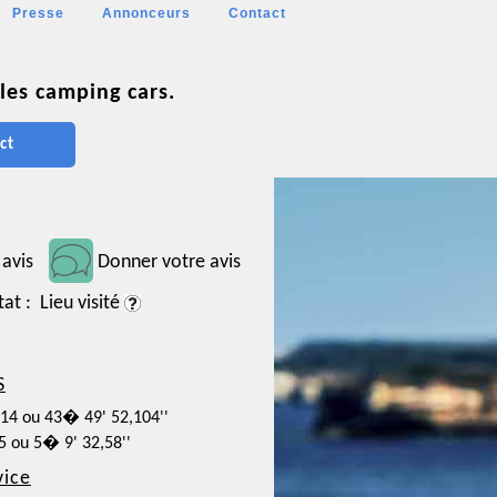
Presse
Annonceurs
Contact
les camping cars.
ct
 avis
Donner votre avis
tat : Lieu visité
S
114 ou 43� 49' 52,104''
5 ou 5� 9' 32,58''
vice