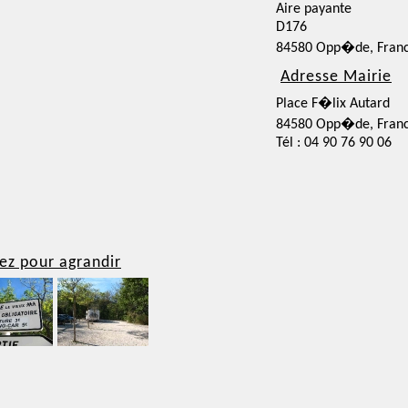
Aire payante
D176
84580 Opp�de, Fran
Adresse Mairie
Place F�lix Autard
84580 Opp�de, Fran
Tél : 04 90 76 90 06
ez pour agrandir