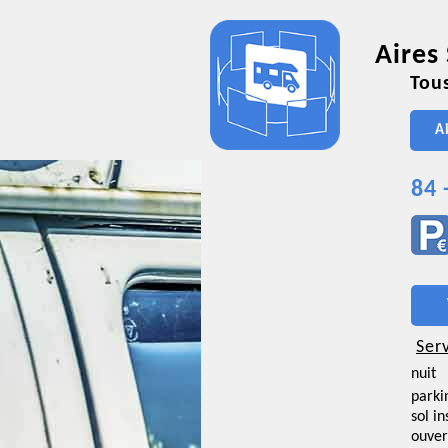
Aires
Tous
A
84 
Ser
nuit
parki
sol i
ouver