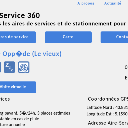
A propos
Actualité
 Service 360
 les aires de services et de stationnement pour 
ires de service
Carte
Conta
- Opp�de (Le vieux)
0
E
Visite virtuelle
vices
Coordonnées GP
Latitude Nord : 43.83
ng payant, 5�/24h, 3 places estimées
Longitude Est : 5.1590
nstable en cas de pluie
Adresse Aire-Ser
ture annuelle