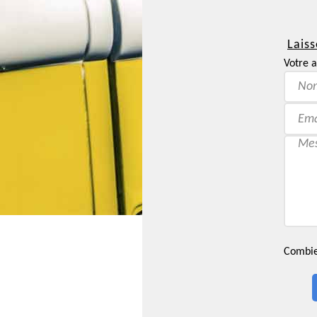
Laiss
Votre a
Combien