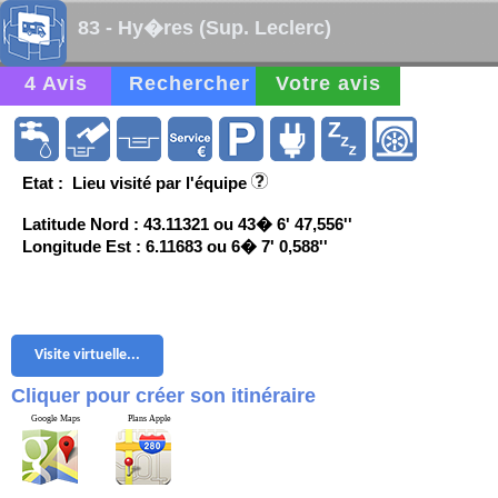
83 - Hy�res (Sup. Leclerc)
4 Avis
Rechercher
Votre avis
Etat : Lieu visité par l'équipe
Latitude Nord : 43.11321 ou 43� 6' 47,556''
Longitude Est : 6.11683 ou 6� 7' 0,588''
Visite virtuelle...
Cliquer pour créer son itinéraire
Google Maps
Plans Apple