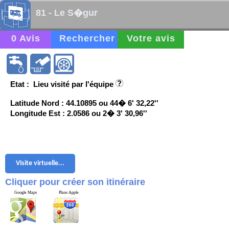
81 - Le S�gur
0 Avis
Rechercher
Votre avis
Etat : Lieu visité par l'équipe
Latitude Nord : 44.10895 ou 44� 6' 32,22''
Longitude Est : 2.0586 ou 2� 3' 30,96''
Visite virtuelle...
Cliquer pour créer son itinéraire
Google Maps
Plans Apple