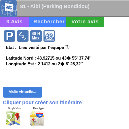
81 - Albi (Parking Bondidou)
3 Avis
Rechercher
Votre avis
Etat : Lieu visité par l'équipe
Latitude Nord : 43.92715 ou 43� 55' 37,74''
Longitude Est : 2.1412 ou 2� 8' 28,32''
Visite virtuelle...
Cliquer pour créer son itinéraire
Google Maps
Plans Apple