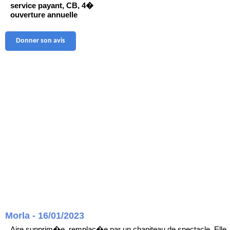
service payant, CB, 4�
ouverture annuelle
Donner son avis
Morla - 16/01/2023
Aire supprim�e, remplac�e par un chapiteau de spectacle. Elle