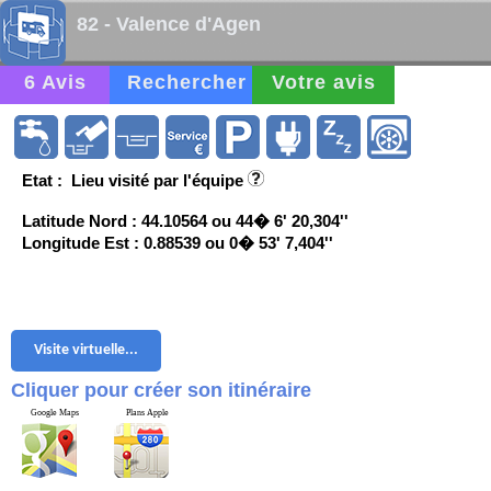
82 - Valence d'Agen
6 Avis
Rechercher
Votre avis
Etat : Lieu visité par l'équipe
Latitude Nord : 44.10564 ou 44� 6' 20,304''
Longitude Est : 0.88539 ou 0� 53' 7,404''
Visite virtuelle...
Cliquer pour créer son itinéraire
Google Maps
Plans Apple