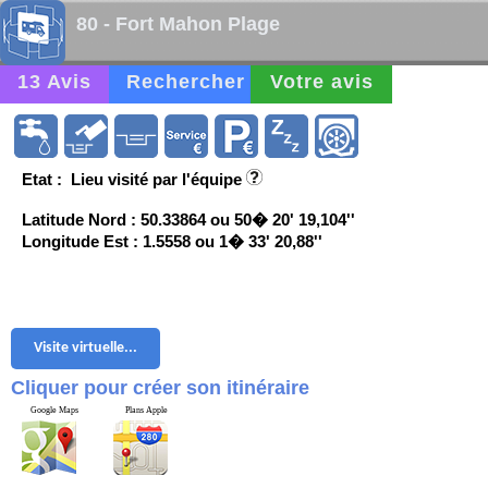
80 - Fort Mahon Plage
13 Avis
Rechercher
Votre avis
Etat : Lieu visité par l'équipe
Latitude Nord : 50.33864 ou 50� 20' 19,104''
Longitude Est : 1.5558 ou 1� 33' 20,88''
Visite virtuelle...
Cliquer pour créer son itinéraire
Google Maps
Plans Apple