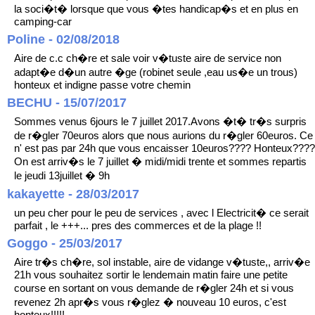
la soci�t� lorsque que vous �tes handicap�s et en plus en
camping-car
Poline - 02/08/2018
Aire de c.c ch�re et sale voir v�tuste aire de service non
adapt�e d�un autre �ge (robinet seule ,eau us�e un trous)
honteux et indigne passe votre chemin
BECHU - 15/07/2017
Sommes venus 6jours le 7 juillet 2017.Avons �t� tr�s surpris
de r�gler 70euros alors que nous aurions du r�gler 60euros. Ce
n' est pas par 24h que vous encaisser 10euros???? Honteux????
On est arriv�s le 7 juillet � midi/midi trente et sommes repartis
le jeudi 13juillet � 9h
kakayette - 28/03/2017
un peu cher pour le peu de services , avec l Electricit� ce serait
parfait , le +++... pres des commerces et de la plage !!
Goggo - 25/03/2017
Aire tr�s ch�re, sol instable, aire de vidange v�tuste,, arriv�e
21h vous souhaitez sortir le lendemain matin faire une petite
course en sortant on vous demande de r�gler 24h et si vous
revenez 2h apr�s vous r�glez � nouveau 10 euros, c'est
honteux!!!!!