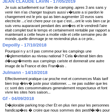
JEAN CLAUDE LAVIN - 17/05/2019
Je suis actuellement sur l'aire de camping .apres 3 ans sans y
venir rien n'as changer toujours aussi v�tuste a si pardon le
changement est le prix qui as bien augmenter 10 euros sans
electricite ...c'est chere pour ce que c'est....ont le vois bien car je
suis venu auparavant pendant des ann�es et le vendredi l'aire
etait complet tout le temps et certainement rentable par rapport a
maintenant a cette heure a moitie vide et cette semaine peu de
monde..quelle dimmage je ne reviendrai plus a ce prix..
Depoilly - 17/10/2018
Pourquoi n y a t il pas comme pour les campings une
r�glementation au niveau national ? Cela �viterait bien des
d�sagr�ments aux campings cariste et donnerait une autre
image de la France et des Fran�ais .
Julmann - 14/10/2018
Effectivement pratique car proche met et commerces Mais tarif
bien trop �lev� juste pour stationner. ... ne pas oublier que les
cc sont des consommateurs generalement respectueux et font
vivre les sites hors saison...
Gf - 04/09/2018
D�plorable parking trop cher Et en plus rien pour les personnes
handicap�es � croire que nous sommes des pestif�r�s pour