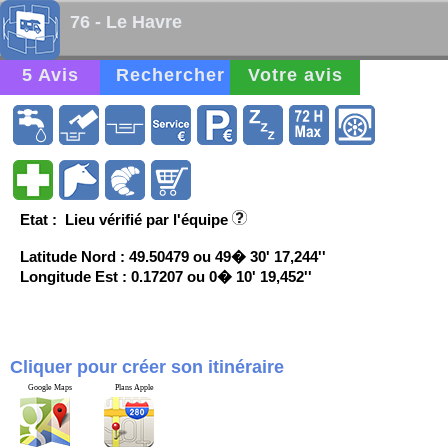
76 - Le Havre
5 Avis
Rechercher
Votre avis
Etat : Lieu vérifié par l'équipe
Latitude Nord : 49.50479 ou 49� 30' 17,244''
Longitude Est : 0.17207 ou 0� 10' 19,452''
Cliquer pour créer son itinéraire
Google Maps
Plans Apple