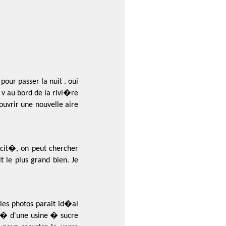
our passer la nuit . oui
v au bord de la rivi�re
ouvrir une nouvelle aire
icit�, on peut chercher
t le plus grand bien. Je
les photos parait id�al
it� d'une usine � sucre