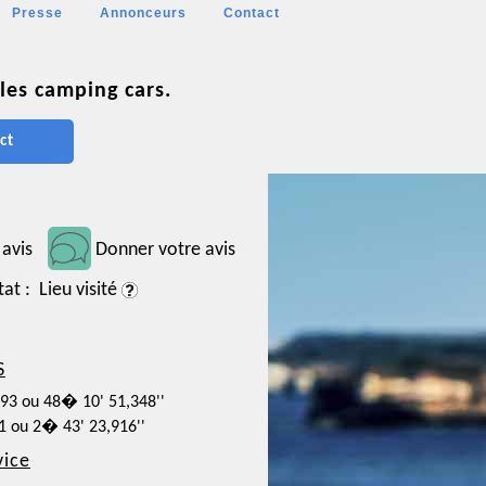
Presse
Annonceurs
Contact
les camping cars.
ct
 avis
Donner votre avis
tat : Lieu visité
S
093 ou 48� 10' 51,348''
31 ou 2� 43' 23,916''
vice