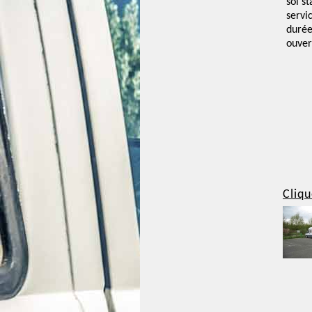
sol st
servi
duré
ouver
Cliqu