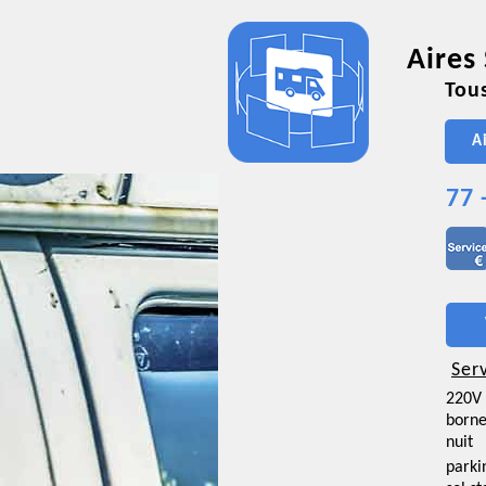
Aires
Tous
A
77 
Ser
220V
borne
nuit
parki