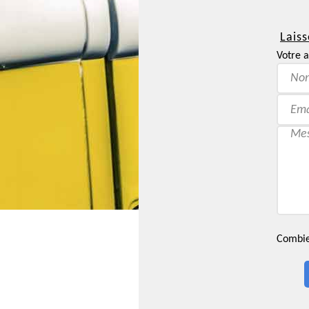
Laiss
Votre a
Combien