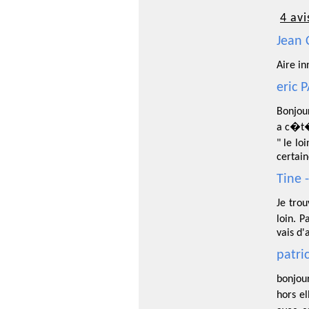
4 avi
Jean 
Aire i
eric 
Bonjour
a c�t�
" le lo
certain
Tine 
Je tro
loin. P
vais d'
patri
bonjou
hors e