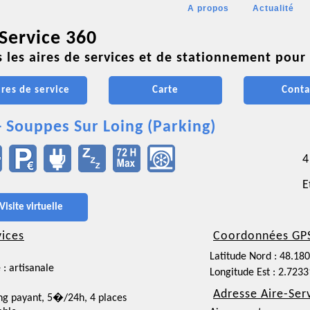
A propos
Actualité
 Service 360
 les aires de services et de stationnement pour 
ires de service
Carte
Conta
- Souppes Sur Loing (Parking)
4
E
Visite virtuelle
vices
Coordonnées GP
Latitude Nord : 48.18
 : artisanale
Longitude Est : 2.723
Adresse Aire-Ser
ng payant, 5�/24h, 4 places