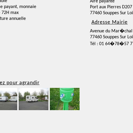
able
Aire payante
ce payant, monnaie
Port aux Pierres D207
e 72H max
77460 Souppes Sur Loi
ture annuelle
Adresse Mairie
Avenue du Mar�chal 
77460 Souppes Sur Loi
Tél : 01 64�78�57 7
ez pour agrandir