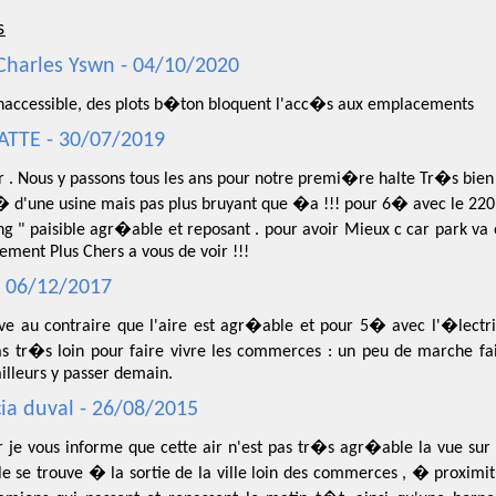
s
Charles Yswn - 04/10/2020
nnaccessible, des plots b�ton bloquent l'acc�s aux emplacements
PATTE - 30/07/2019
 . Nous y passons tous les ans pour notre premi�re halte Tr�s bien p
 d'une usine mais pas plus bruyant que �a !!! pour 6� avec le 220 
ing " paisible agr�able et reposant . pour avoir Mieux c car park va 
ement Plus Chers a vous de voir !!!
- 06/12/2017
uve au contraire que l'aire est agr�able et pour 5� avec l'�lectr
as tr�s loin pour faire vivre les commerces : un peu de marche fai
ailleurs y passer demain.
cia duval - 26/08/2015
r je vous informe que cette air n'est pas tr�s agr�able la vue sur 
lle se trouve � la sortie de la ville loin des commerces , � proxim