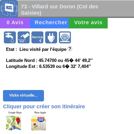
73 - Villard sur Doron (Col des
Saisies)
0 Avis
Rechercher
Votre avis
Etat : Lieu visité par l'équipe
Latitude Nord : 45.74700 ou 45� 44' 49,2''
Longitude Est : 6.53539 ou 6� 32' 7,404''
Visite virtuelle...
Cliquer pour créer son itinéraire
Google Maps
Plans Apple