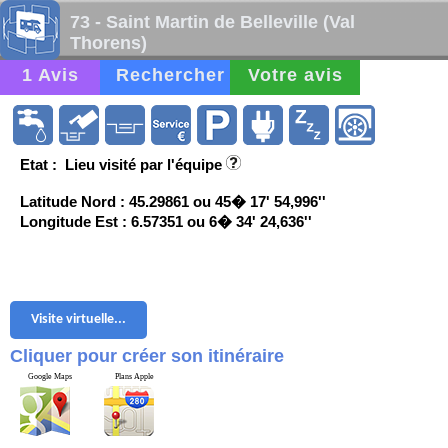
73 - Saint Martin de Belleville (Val
Thorens)
1 Avis
Rechercher
Votre avis
Etat : Lieu visité par l'équipe
Latitude Nord : 45.29861 ou 45� 17' 54,996''
Longitude Est : 6.57351 ou 6� 34' 24,636''
Visite virtuelle...
Cliquer pour créer son itinéraire
Google Maps
Plans Apple