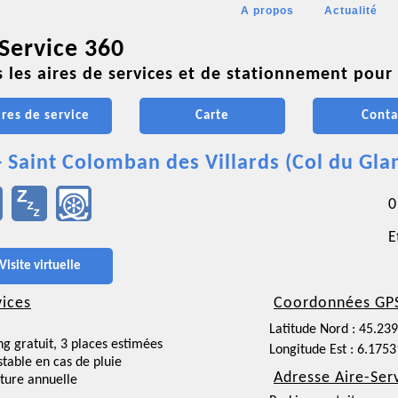
A propos
Actualité
 Service 360
 les aires de services et de stationnement pour 
ires de service
Carte
Conta
- Saint Colomban des Villards (Col du Gl
0
E
Visite virtuelle
vices
Coordonnées GP
Latitude Nord : 45.23
ng gratuit, 3 places estimées
Longitude Est : 6.175
nstable en cas de pluie
Adresse Aire-Ser
ture annuelle