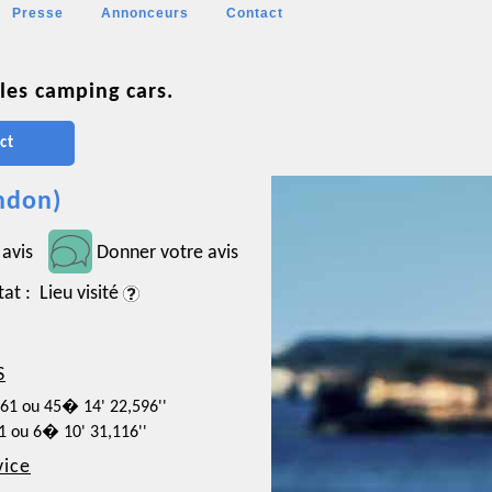
Presse
Annonceurs
Contact
les camping cars.
ct
andon)
 avis
Donner votre avis
tat : Lieu visité
S
961 ou 45� 14' 22,596''
31 ou 6� 10' 31,116''
vice