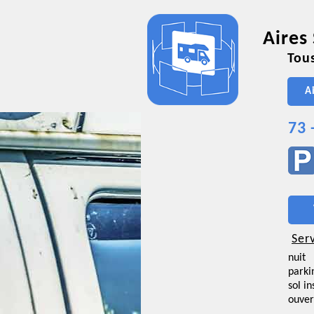
Aires
Tous
A
73 
Ser
nuit
parki
sol i
ouver