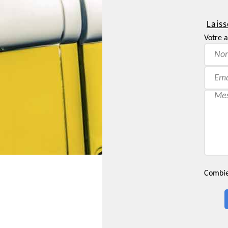
Laiss
Votre a
Combien