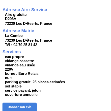
Adresse Aire-Service
Aire gratuite
D206A
73230 Les D�serts, France
Adresse Mairie
La Combe
73230 Les D�serts, France
Tél : 04 79 25 81 42
Services
eau propre
vidange cassette
vidange eau usée
220V
borne : Euro Relais
nuit
parking gratuit, 25 places estimées
sol stable
service payant, jeton
ouverture annuelle
Donner son avis