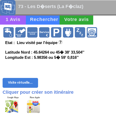
73 - Les D�serts (La F�claz)
1 Avis
Rechercher
Votre avis
Etat : Lieu visité par l'équipe
Latitude Nord : 45.64264 ou 45� 38' 33,504''
Longitude Est : 5.98356 ou 5� 59' 0,816''
Visite virtuelle...
Cliquer pour créer son itinéraire
Google Maps
Plans Apple