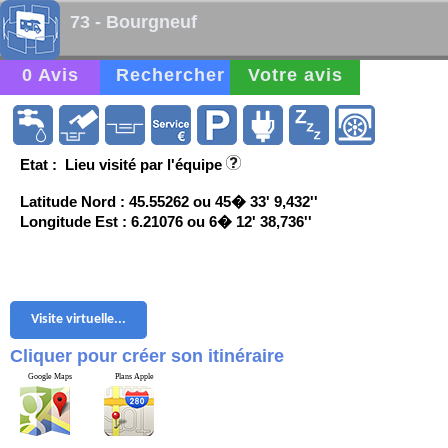
73 - Bourgneuf
0 Avis
Rechercher
Votre avis
Etat : Lieu visité par l'équipe
Latitude Nord : 45.55262 ou 45� 33' 9,432''
Longitude Est : 6.21076 ou 6� 12' 38,736''
Visite virtuelle...
Cliquer pour créer son itinéraire
Google Maps
Plans Apple