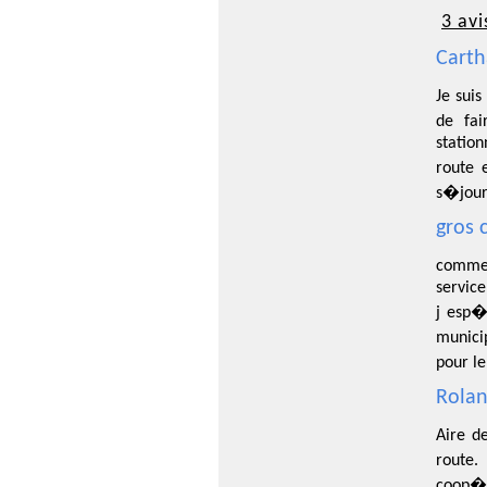
3 avi
Carth
Je suis
de fa
station
route 
s�jour 
gros 
commen
service
j esp�
municip
pour l
Rolan
Aire d
route.
coop�ra