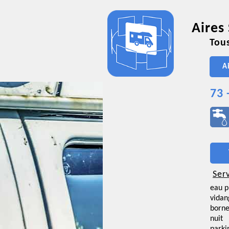
Aires
Tous
A
73 
Ser
eau p
vidan
borne
nuit