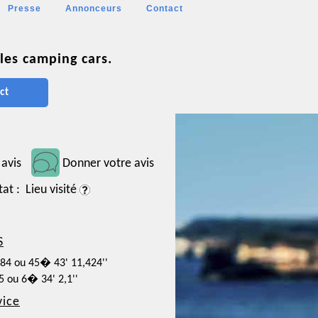
Presse
Annonceurs
Contact
les camping cars.
ct
 avis
Donner votre avis
tat : Lieu visité
S
984 ou 45� 43' 11,424''
5 ou 6� 34' 2,1''
vice