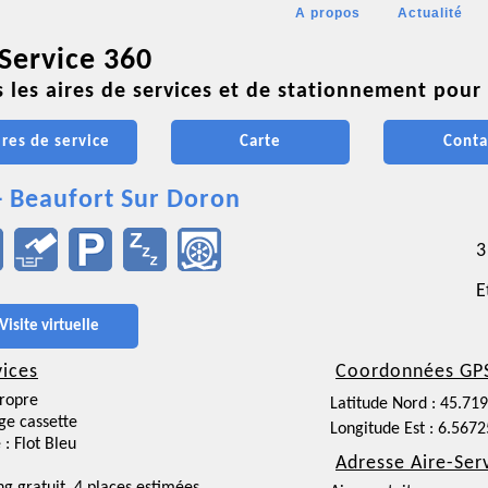
A propos
Actualité
 Service 360
 les aires de services et de stationnement pour 
ires de service
Carte
Conta
- Beaufort Sur Doron
3
E
Visite virtuelle
vices
Coordonnées GP
ropre
Latitude Nord : 45.71
ge cassette
Longitude Est : 6.5672
 : Flot Bleu
Adresse Aire-Ser