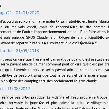
s
ago21 - 01/01/2020
 d'accord avec Roland, l'aire malgr� sa gratuit�, est limite "danger
ire du mauvais esprit, mais de reconna�tre le site comme 
nement et de l'autre l'approvisionnement en eau. Bien faire attenti
et puis puisque GROS Claude fait l'�loge de la municipalit�, a
avant de repartir ? Pas si s�r. Pourtant, elle est r�clam�e.
claude - 21/09/2018
t peut on dire que l aire n et pas pratique quand c est gratuit j e
 serra payant afin de calmer comment peut on dire que c est pas pra
re qu a l avenir ce service serra payant afin de calmer les mauvai
alit�e de beaufort ainsi que tout le personnel de la mairie pour t
e bien �tre des camping carristes codialement M gros claude
d - 11/08/2017
e service pas tr�s pratique. La vidange et l'eau propre se trouv
 Aire bruyante la journ�e et plus calme la nuit. Le village n'e
tive est toute proche. Sinon, il y a de la place et l'aire est propre.