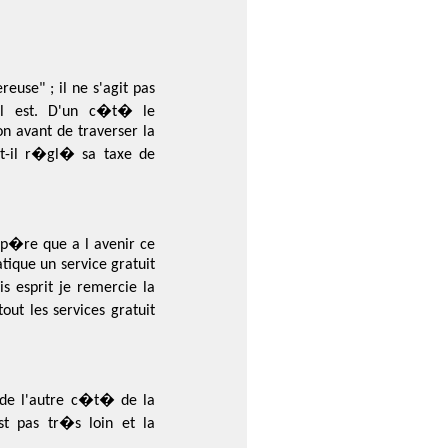
euse" ; il ne s'agit pas
il est. D'un c�t� le
on avant de traverser la
-t-il r�gl� sa taxe de
sp�re que a l avenir ce
tique un service gratuit
s esprit je remercie la
out les services gratuit
e de l'autre c�t� de la
st pas tr�s loin et la