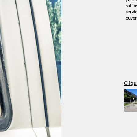
parki
sol i
servi
ouver
Cliqu