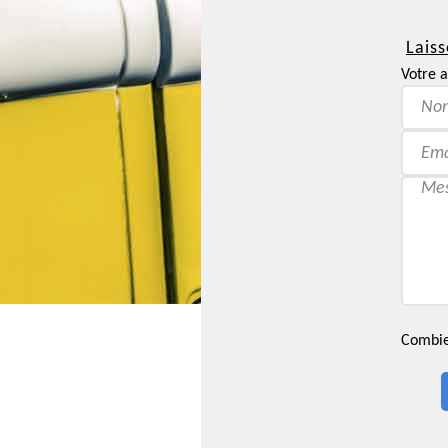
Laiss
Votre a
Combien