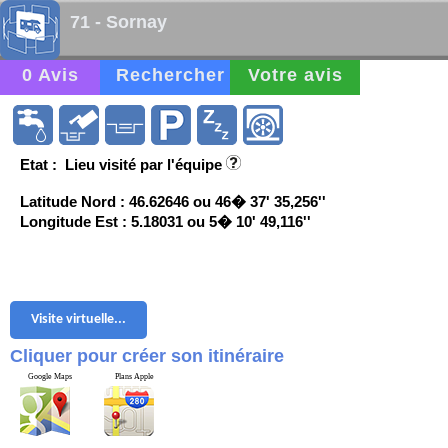
71 - Sornay
0 Avis
Rechercher
Votre avis
Etat : Lieu visité par l'équipe
Latitude Nord : 46.62646 ou 46� 37' 35,256''
Longitude Est : 5.18031 ou 5� 10' 49,116''
Visite virtuelle...
Cliquer pour créer son itinéraire
Google Maps
Plans Apple