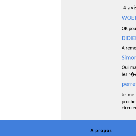
4 avi
WOETS
OK pou
DIDIE
A remet
Simon
Oui mai
les r
perre
Je me 
proche
circule
A propos