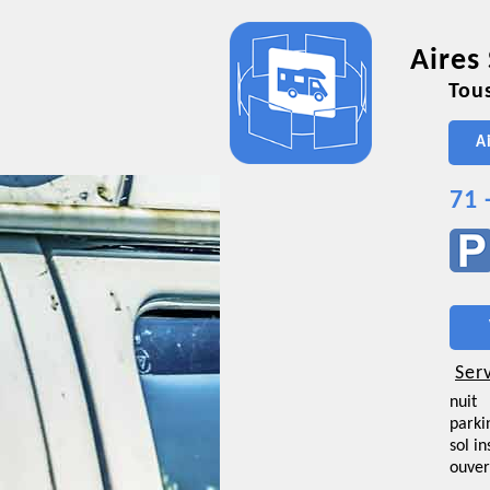
Aires
Tous
A
71 
Ser
nuit
parki
sol i
ouver