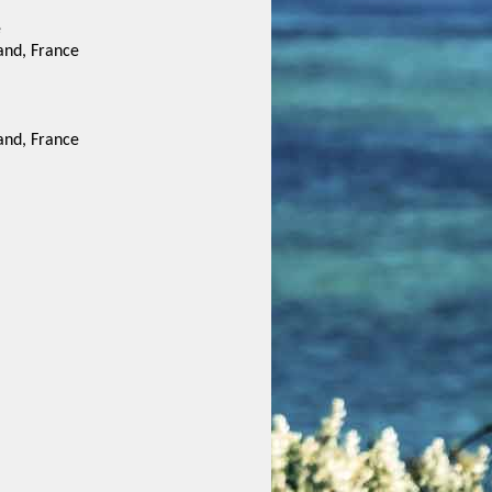
e
and, France
and, France