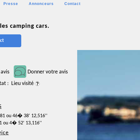
Presse
Annonceurs
Contact
les camping cars.
ct
 avis
Donner votre avis
tat : Lieu visité
S
681 ou 46� 38' 12,516''
31 ou 4� 52' 13,116''
vice