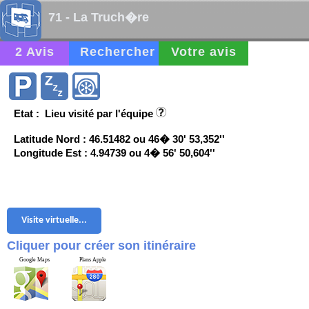
71 - La Truch�re
2 Avis
Rechercher
Votre avis
Etat : Lieu visité par l'équipe
Latitude Nord : 46.51482 ou 46� 30' 53,352''
Longitude Est : 4.94739 ou 4� 56' 50,604''
Visite virtuelle...
Cliquer pour créer son itinéraire
Google Maps
Plans Apple