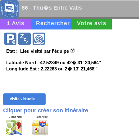
66 - Thu�s Entre Valls
1 Avis
Rechercher
Votre avis
Etat : Lieu visité par l'équipe
Latitude Nord : 42.52349 ou 42� 31' 24,564''
Longitude Est : 2.22263 ou 2� 13' 21,468''
Visite virtuelle...
Cliquer pour créer son itinéraire
Google Maps
Plans Apple