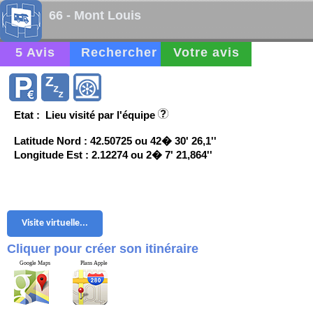
66 - Mont Louis
5 Avis
Rechercher
Votre avis
Etat : Lieu visité par l'équipe
Latitude Nord : 42.50725 ou 42� 30' 26,1''
Longitude Est : 2.12274 ou 2� 7' 21,864''
Visite virtuelle...
Cliquer pour créer son itinéraire
Google Maps
Plans Apple