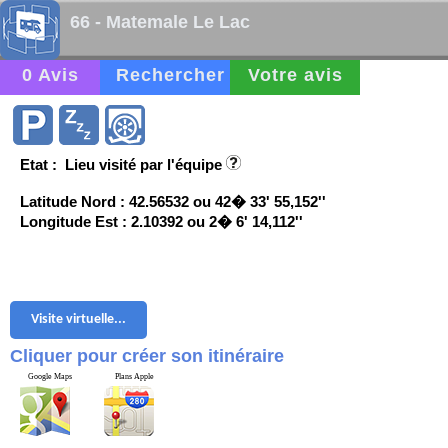
66 - Matemale Le Lac
0 Avis
Rechercher
Votre avis
Etat : Lieu visité par l'équipe
Latitude Nord : 42.56532 ou 42� 33' 55,152''
Longitude Est : 2.10392 ou 2� 6' 14,112''
Visite virtuelle...
Cliquer pour créer son itinéraire
Google Maps
Plans Apple