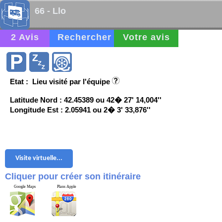
66 - Llo
2 Avis
Rechercher
Votre avis
Etat : Lieu visité par l'équipe
Latitude Nord : 42.45389 ou 42� 27' 14,004''
Longitude Est : 2.05941 ou 2� 3' 33,876''
Visite virtuelle...
Cliquer pour créer son itinéraire
Google Maps
Plans Apple