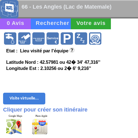
66 - Les Angles (Lac de Matemale)
0 Avis
Rechercher
Votre avis
Etat : Lieu visité par l'équipe
Latitude Nord : 42.57981 ou 42� 34' 47,316''
Longitude Est : 2.10256 ou 2� 6' 9,216''
Visite virtuelle...
Cliquer pour créer son itinéraire
Google Maps
Plans Apple