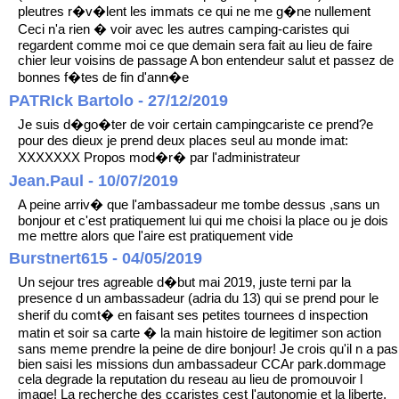
pleutres r�v�lent les immats ce qui ne me g�ne nullement
Ceci n'a rien � voir avec les autres camping-caristes qui
regardent comme moi ce que demain sera fait au lieu de faire
chier leur voisins de passage A bon entendeur salut et passez de
bonnes f�tes de fin d'ann�e
PATRIck Bartolo - 27/12/2019
Je suis d�go�ter de voir certain campingcariste ce prend?e
pour des dieux je prend deux places seul au monde imat:
XXXXXXX Propos mod�r� par l'administrateur
Jean.Paul - 10/07/2019
A peine arriv� que l'ambassadeur me tombe dessus ,sans un
bonjour et c'est pratiquement lui qui me choisi la place ou je dois
me mettre alors que l'aire est pratiquement vide
Burstnert615 - 04/05/2019
Un sejour tres agreable d�but mai 2019, juste terni par la
presence d un ambassadeur (adria du 13) qui se prend pour le
sherif du comt� en faisant ses petites tournees d inspection
matin et soir sa carte � la main histoire de legitimer son action
sans meme prendre la peine de dire bonjour! Je crois qu'il n a pas
bien saisi les missions dun ambassadeur CCAr park.dommage
cela degrade la reputation du reseau au lieu de promouvoir l
image! La recherche des ccaristes cest l'autonomie et la liberte,