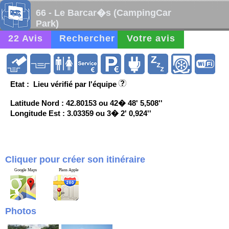
66 - Le Barcar�s (CampingCar
Park)
22 Avis
Rechercher
Votre avis
Etat : Lieu vérifié par l'équipe
Latitude Nord : 42.80153 ou 42� 48' 5,508''
Longitude Est : 3.03359 ou 3� 2' 0,924''
Cliquer pour créer son itinéraire
Google Maps
Plans Apple
Photos