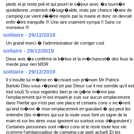
pieds et je reste poli et qui pourri le s�jour avec �a tourn�e
quotidienne ,vraiment d�sagr�able, mais par chance l�aire de
camping car vient d��tre repris par la mairie et donc on devrait
enfin �tre tranquille !!! Une aire vraiment sympa !! Sans ce
monsieur !!!
solitaire - 29/12/2019
Un grand merci � l'administrateur de corriger cool
soltaire - 29/12/2019
Deux avis �a confirme la b�tise et la m�chancet� des fous la
merde pour rien MDR
solitaire - 29/12/2019
Il s'insulte lui m�me en �crivant son pr�nom Mr Patrick
Bartolo Dieu vous r�pond (et pas Dieux car il me semble qu'il est
tout seul) Si vous regardez bien je ne g�ne m�me pas
l'emplacement qui m'est imparti je suis sur aucun emplacement
dans l'herbe qui n'est pas une place et certains cons s inc�rent
qu'and m�me � mon emplacement en gueulant � qui peut les
entendre (les m�mes qui sur la route vous font un signe de la
main et sur les aires vous ignorent ou surtout vous d�gueulent )
Certaines personnes sont n�es cons et le reste toute leur vie
(comme l'ambassadeur de camping-car park actuel) Et les