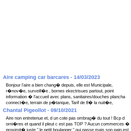
Aire camping car barcares - 14/03/2023
Bonjour l'aire a bien chang� depuis, elle est Municipale,
r�nov�e, surveill�e , bornes ekectrisues partout, point
information � l'accueil avec plans, sanitaires/douches plancha
connect�e, terrain de p�tanque, Tarif de 8� la nuit�e,
Chantal Pigeollot - 09/10/2021
Aire non entretenue et, d un cote pas ombrag� du tout ! Bcp d
orni�res et quand il pleut c est pas TOP ? Aucun commerces �
proximit� juste " le petit boulanger " qui passe mais son pain est