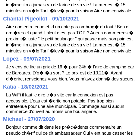
inf�me il n a jamais vu de farine de sa vie ! La mer est � 15
minutes en v�lo Tarif �lev� pour la saison Aire non conviviale
Chantal Pigeollot - 09/10/2021
Aire non entretenue et, d un cote pas ombrag� du tout ! Bcp d
orni�res et quand il pleut c est pas TOP ? Aucun commerces �
proximit� juste " le petit boulanger " qui passe mais son pain est
inf�me il n a jamais vu de farine de sa vie ! La mer est � 15
minutes en v�lo Tarif �lev� pour la saison Aire non conviviale
Lopez - 09/07/2021
Je viens de lire un prix de 16 � pour 24h � l'aire de camping-car
de Barcares. D'o� �a sort ? Le prix est de 13.21�. Avant
d'�crire, renseignez vous bien. Vous m'avez donn� des sueurs.
Katia - 18/02/2021
La WiFi il faut le dire tr�s vite car la connexion est pas
accessible. L'eau est �crite non potable. Pas trop bien
entretenue pour une aire municipale. Dommage aussi aucun
commerce d'ouvert au moins une boulangerie.
Michael - 27/07/2020
Bonjour comme dit dans les pr�c�dents commentaire un
pseudo ch�rif qui ce dit ambassadeur Qui vient nous casser les