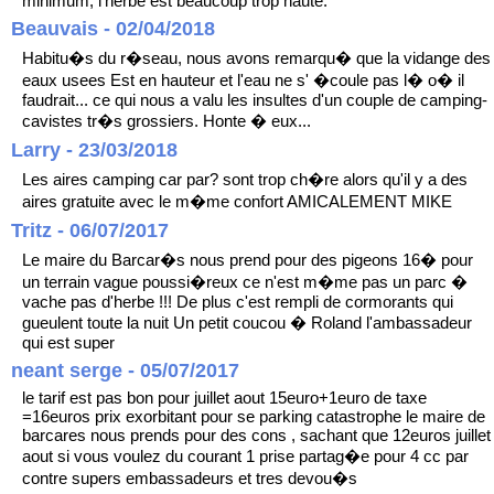
minimum, l'herbe est beaucoup trop haute.
Beauvais - 02/04/2018
Habitu�s du r�seau, nous avons remarqu� que la vidange des
eaux usees Est en hauteur et l'eau ne s' �coule pas l� o� il
faudrait... ce qui nous a valu les insultes d'un couple de camping-
cavistes tr�s grossiers. Honte � eux...
Larry - 23/03/2018
Les aires camping car par? sont trop ch�re alors qu'il y a des
aires gratuite avec le m�me confort AMICALEMENT MIKE
Tritz - 06/07/2017
Le maire du Barcar�s nous prend pour des pigeons 16� pour
un terrain vague poussi�reux ce n'est m�me pas un parc �
vache pas d'herbe !!! De plus c'est rempli de cormorants qui
gueulent toute la nuit Un petit coucou � Roland l'ambassadeur
qui est super
neant serge - 05/07/2017
le tarif est pas bon pour juillet aout 15euro+1euro de taxe
=16euros prix exorbitant pour se parking catastrophe le maire de
barcares nous prends pour des cons , sachant que 12euros juillet
aout si vous voulez du courant 1 prise partag�e pour 4 cc par
contre supers embassadeurs et tres devou�s