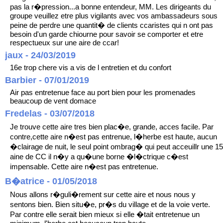
pas la r�pression...a bonne entendeur, MM. Les dirigeants du
groupe veuillez etre plus vigilants avec vos ambassadeurs sous
peine de perdre une quantit� de clients ccaristes qui n ont pas
besoin d'un garde chiourne pour savoir se comporter et etre
respectueux sur une aire de ccar!
jaux - 24/03/2019
16e trop chere vis a vis de l entretien et du confort
Barbier - 07/01/2019
Air pas entretenue face au port bien pour les promenades
beaucoup de vent domace
Fredelas - 03/07/2018
Je trouve cette aire tres bien plac�e, grande, acces facile. Par
contre,cette aire n�est pas entrenue, l�herbe est haute, aucun
�clairage de nuit, le seul point ombrag� qui peut acceuillr une 15
aine de CC il n�y a qu�une borne �l�ctrique c�est
impensable. Cette aire n�est pas entretenue.
B�atrice - 01/05/2018
Nous allons r�guli�rement sur cette aire et nous nous y
sentons bien. Bien situ�e, pr�s du village et de la voie verte.
Par contre elle serait bien mieux si elle �tait entretenue un