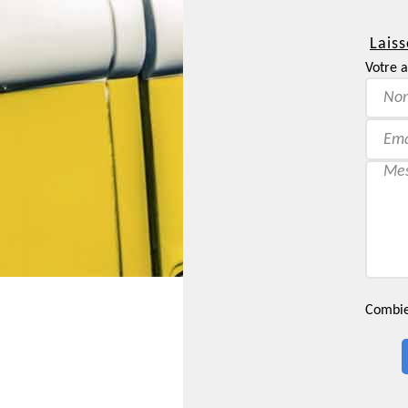
Laiss
Votre a
Combien