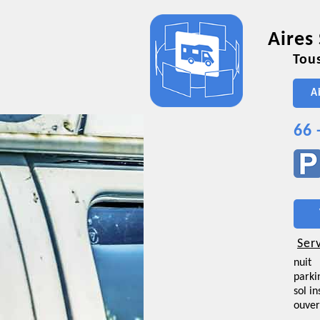
Aires
Tous
A
66 
Ser
nuit
parki
sol i
ouver