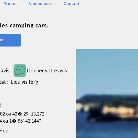
Presse
Annonceurs
Contact
les camping cars.
ct
 avis
Donner votre avis
tat : Lieu visité
S
702 ou 42� 29' 13,272''
04 ou 1� 56' 42,144''
vice