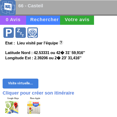
66 - Casteil
0 Avis
Rechercher
Votre avis
Etat : Lieu visité par l'équipe
Latitude Nord : 42.53331 ou 42� 31' 59,916''
Longitude Est : 2.39206 ou 2� 23' 31,416''
Visite virtuelle...
Cliquer pour créer son itinéraire
Google Maps
Plans Apple