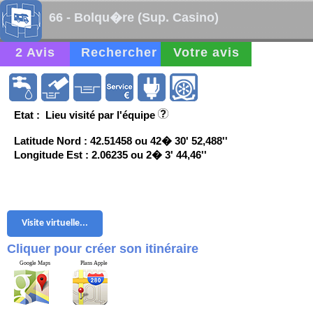
66 - Bolqu�re (Sup. Casino)
2 Avis
Rechercher
Votre avis
Etat : Lieu visité par l'équipe
Latitude Nord : 42.51458 ou 42� 30' 52,488''
Longitude Est : 2.06235 ou 2� 3' 44,46''
Visite virtuelle...
Cliquer pour créer son itinéraire
Google Maps
Plans Apple