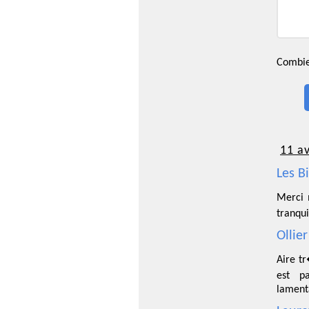
Combien
11 av
Les B
Merci 
tranqui
Ollie
Aire t
est p
lament