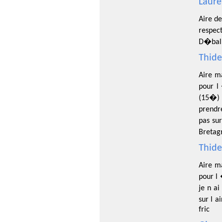
Laure
Aire de
respec
D�ball
Thide
Aire m
pour l
(15�) 
prendre
pas sur
Bretag
Thide
Aire m
pour l 
je n ai
sur l a
fric