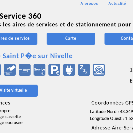
A propos
Actualité
 Service 360
 les aires de services et de stationnement pour 
ires de service
Carte
Conta
- Saint P�e sur Nivelle
1
E
Visite virtuelle
vices
Coordonnées GP
ropre
Latitude Nord : 43.34
ge cassette
Longitude Ouest : 1.5
ge eau usée
Adresse Aire-Ser