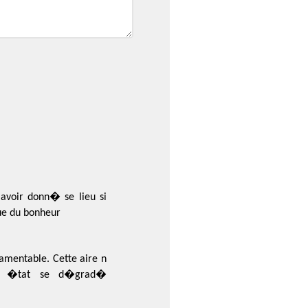
avoir donn� se lieu si
que du bonheur
mentable. Cette aire n
t l �tat se d�grad�