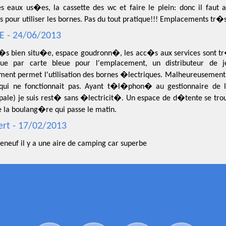
es eaux us�es, la cassette des wc et faire le plein: donc il faut 
 pour utiliser les bornes. Pas du tout pratique!!! Emplacements tr�
 - 24/06/2013
r�s bien situ�e, espace goudronn�, les acc�s aux services sont tr
ctue par carte bleue pour l'emplacement, un distributeur de j
ent permet l'utilisation des bornes �lectriques. Malheureusement j
qui ne fonctionnait pas. Ayant t�l�phon� au gestionnaire de l'a
pale) je suis rest� sans �lectricit�. Un espace de d�tente se tro
a boulang�re qui passe le matin.
ert - 17/02/2013
eneuf il y a une aire de camping car superbe