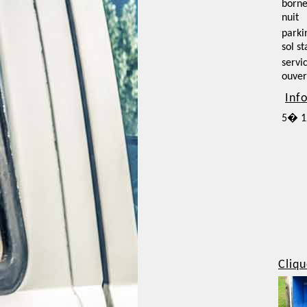
borne
nuit
parki
sol st
servi
ouver
Inf
5� 1
Cliqu