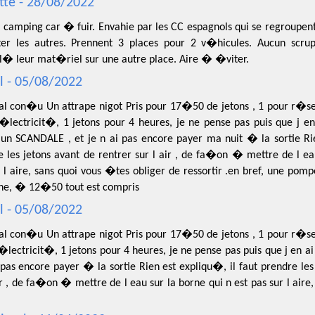
tte - 28/08/2022
 camping car � fuir. Envahie par les CC espagnols qui se regroupent 
ter les autres. Prennent 3 places pour 2 v�hicules. Aucun scrupu
� leur mat�riel sur une autre place. Aire � �viter.
l - 05/08/2022
al con�u Un attrape nigot Pris pour 17�50 de jetons , 1 pour r�serv
 �lectricit�, 1 jetons pour 4 heures, je ne pense pas puis que j en
un SCANDALE , et je n ai pas encore payer ma nuit � la sortie Rie
 les jetons avant de rentrer sur l air , de fa�on � mettre de l ea
 l aire, sans quoi vous �tes obliger de ressortir .en bref, une pom
ne, � 12�50 tout est compris
l - 05/08/2022
al con�u Un attrape nigot Pris pour 17�50 de jetons , 1 pour r�serv
�lectricit�, 1 jetons pour 4 heures, je ne pense pas puis que j en ai
 pas encore payer � la sortie Rien est expliqu�, il faut prendre les
ir , de fa�on � mettre de l eau sur la borne qui n est pas sur l air