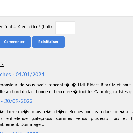
 font 4+4 en lettre? (huit)
is
iches - 01/01/2024
monsieur de vous avoir rencontr� � Lidl Bidart Biarritz et nous 
lle au bord du lac, bonne et heureuse � tout les Camping caristes 
r - 20/09/2023
r�s bien situ�e mais tr�s ch�re. Bornes pour eau dans un �tat la
as entretenue ,sale,.nous sommes venus plusieurs fois e
ablement. Dommage ....