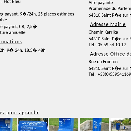
 : Flot Bleu
Aire payante
Promenade du Parlem
ng payant, 9�/24h, 25 places estimées
64310 Saint P�e sur N
able
Adresse Mairie
ce payant, CB, 2,5�
Chemin Karrika
ture annuelle
64310 Saint P�e sur N
ormations
Tél : 05 59 54 10 19
2h, 9� 24h, 18,5� 48h
Adresse Office d
Rue du Fronton
64310 Saint P�e sur N
Tél : +33(0)559541169
ez pour agrandir