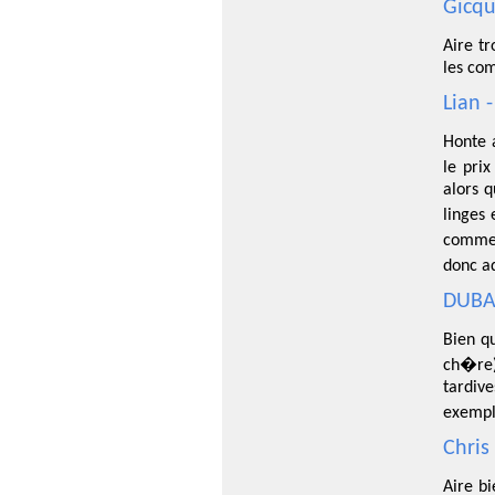
Gicqu
Aire tr
les co
Lian 
Honte a
le pri
alors q
linges 
comme 
donc a
DUBAL
Bien q
ch�re)
tardiv
exempl
Chris
Aire bi