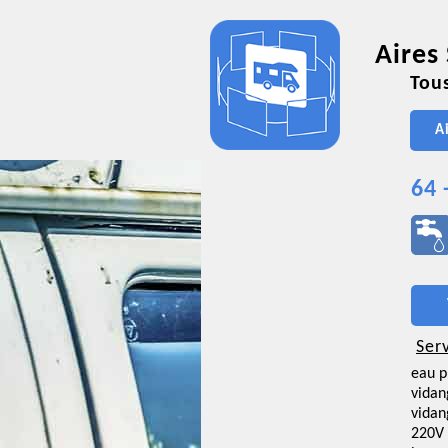
Aires
Tous
A
64 
Ser
eau p
vidan
vidan
220V