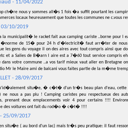
iaud - 11/04/2022
op ch�re nous y sommes all�s 1 fois �a suffit pourtant les camping
mmerces locaux heureusement que toutes les communes ne c.vous re
- 03/10/2019
 la municipalit� le racket fait aux camping cariste ..borne pour l e
x �norme de 15� pour 24 h d'�lectricit� faut arr�ter de nous 
ue les gens du voyage il on des aires avec tout compris ainsi que do
etc et a Salies de B�arn l aire est a 7�60 tout service compris eh
dans votre commune ..a vos tarif mieux vaut aller en Bretagne o
dio Mr le Maire ami de balcani vous faites partie de la m�me tre
LET - 28/09/2017
u'id�alement situ�e, � c�t� d'un tr�s beau plan d'eau, cette a
 ne nous a pas plu ! Camping caristes peu respectueux des autres
es, prenant deux emplacements voir 4 pour certains !!!! Enviro
e des voitures ont fait du rod�o � c�t� !!!!
 - 25/09/2017
en situ�e ( au bord d'un lac) mais tr�s peu pratique: il faut resso