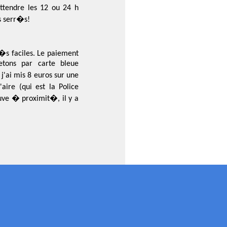
attendre les 12 ou 24 h
s serr�s!
�s faciles. Le paiement
etons par carte bleue
'ai mis 8 euros sur une
ire (qui est la Police
uve � proximit�, il y a