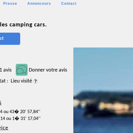
Presse
Annonceurs
Contact
les camping cars.
ct
1 avis
Donner votre avis
tat : Lieu visité
S
94 ou 43� 20' 57,84''
214 ou 1� 31' 17,04''
vice