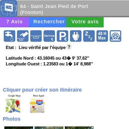
64 - Saint Jean Pied de Port
(Fronton)
7 Avis
Rechercher
Votre avis
Etat : Lieu vérifié par l'équipe
Latitude Nord : 43.16045 ou 43� 9' 37,62''
Longitude Ouest : 1.23583 ou 1� 14' 8,988''
Cliquer pour créer son itinéraire
Google Maps
Plans Apple
Photos