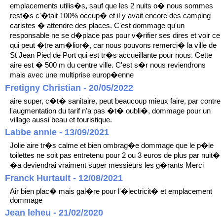
emplacements utilis�s, sauf que les 2 nuits o� nous sommes
rest�s c'�tait 100% occup� et il y avait encore des camping
caristes � attendre des places. C'est dommage qu'un
responsable ne se d�place pas pour v�rifier ses dires et voir ce
qui peut �tre am�lior�, car nous pouvons remerci� la ville de
St Jean Pied de Port qui est tr�s accueillante pour nous. Cette
aire est � 500 m du centre ville. C'est s�r nous reviendrons
mais avec une multiprise europ�enne
Fretigny Christian - 20/05/2022
aire super, c�t� sanitaire, peut beaucoup mieux faire, par contre
l'augmentation du tarif n'a pas �t� oubli�, dommage pour un
village aussi beau et touristique.
Labbe annie - 13/09/2021
Jolie aire tr�s calme et bien ombrag�e dommage que le p�le
toilettes ne soit pas entretenu pour 2 ou 3 euros de plus par nuit�
�a deviendrai vraiment super messieurs les g�rants Merci
Franck Hurtault - 12/08/2021
Air bien plac� mais gal�re pour l'�lectricit� et emplacement
dommage
Jean leheu - 21/02/2020