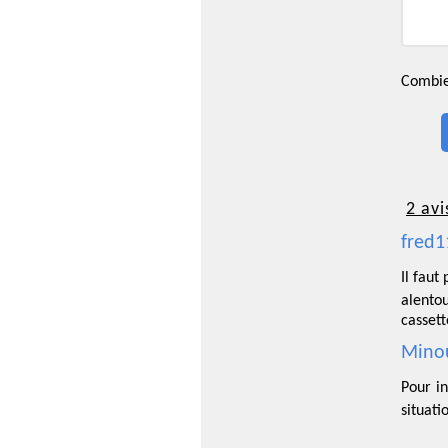
Combien
2 avi
fred1
Il fau
alento
cassett
Minou
Pour in
situat