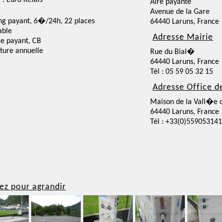
 : Euro Relais
Aire payante
Avenue de la Gare
ng payant, 6�/24h, 22 places
64440 Laruns, France
able
Adresse Mairie
ce payant, CB
ture annuelle
Rue du Bial�
64440 Laruns, France
Tél : 05 59 05 32 15
Adresse Office d
Maison de la Vall�e 
64440 Laruns, France
Tél : +33(0)559053141
ez pour agrandir