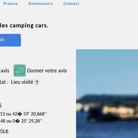
Presse
Annonceurs
Contact
les camping cars.
ct
 avis
Donner votre avis
tat : Lieu visité
S
913 ou 42� 59' 20,868''
248 ou 0� 25' 29,28''
vice