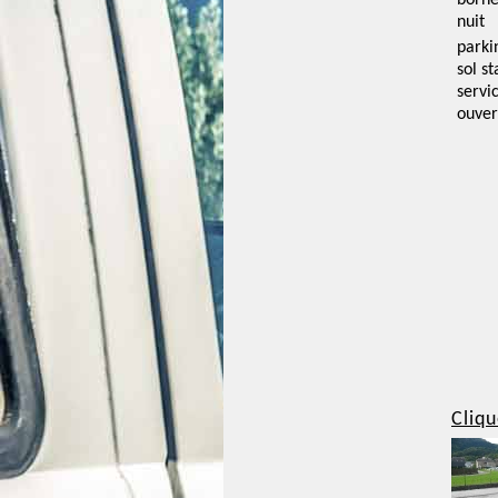
borne
nuit
parki
sol st
servi
ouver
Cliqu