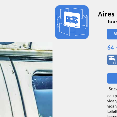
Aires
Tous
A
64 
Ser
eau p
vidan
vidan
toilet