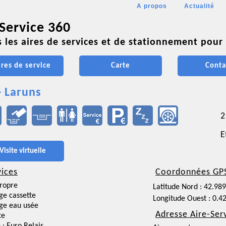
A propos
Actualité
 Service 360
 les aires de services et de stationnement pour 
ires de service
Carte
Conta
- Laruns
2
E
Visite virtuelle
vices
Coordonnées GP
ropre
Latitude Nord : 42.98
ge cassette
Longitude Ouest : 0.4
ge eau usée
Adresse Aire-Ser
te