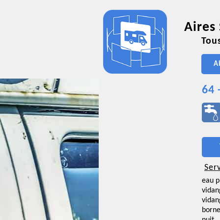
Aires
Tous
A
64 
Ser
eau p
vidan
vidan
borne