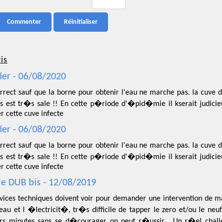
is
ier - 06/08/2020
rrect sauf que la borne pour obtenir l'eau ne marche pas. la cuve 
tes est tr�s sale !! En cette p�riode d'�pid�mie il kserait judicie
r cette cuve infecte
ier - 06/08/2020
rrect sauf que la borne pour obtenir l'eau ne marche pas. la cuve 
tes est tr�s sale !! En cette p�riode d'�pid�mie il kserait judicie
r cette cuve infecte
le DUB bis - 12/08/2019
rvices techniques doivent voir pour demander une intervention de m
eau et l �lectricit�, tr�s difficile de tapper le zero et/ou le ne
urs minutes sans se d�courager on peut r�ussir... Un r�el chal