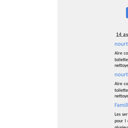
14 av
nourt
Aire co
toilet
nettoye
nourt
Aire co
toilet
nettoye
Famil
Les se
pour l 
plusie