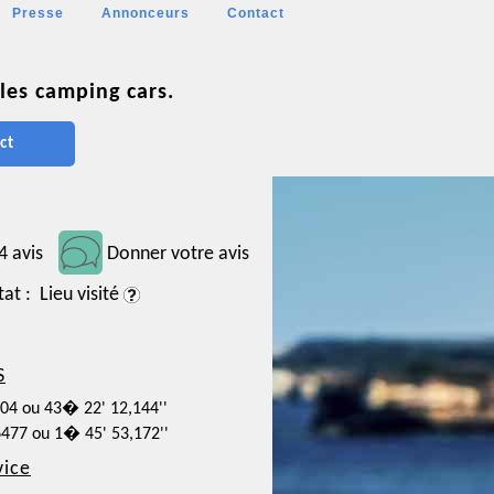
Presse
Annonceurs
Contact
les camping cars.
ct
4 avis
Donner votre avis
tat : Lieu visité
S
004 ou 43� 22' 12,144''
6477 ou 1� 45' 53,172''
vice