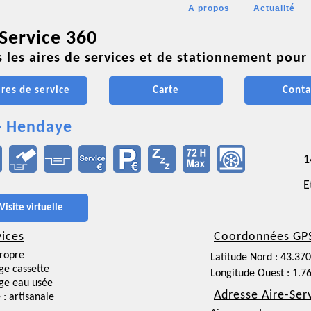
A propos
Actualité
 Service 360
 les aires de services et de stationnement pour 
ires de service
Carte
Conta
- Hendaye
1
E
Visite virtuelle
vices
Coordonnées GP
ropre
Latitude Nord : 43.37
ge cassette
Longitude Ouest : 1.7
ge eau usée
Adresse Aire-Ser
 : artisanale