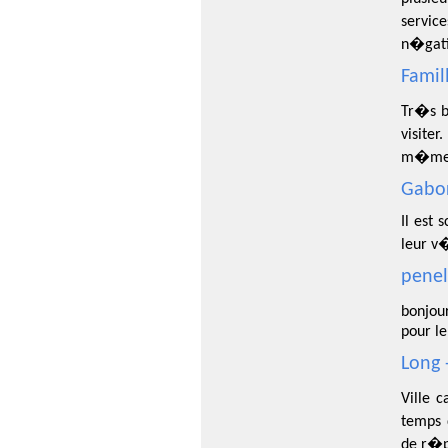
servic
n�gatif
Famil
Tr�s b
visite
m�me
Gabor
Il est 
leur v
penel
bonjou
pour l
Long 
Ville 
temps 
de r�p