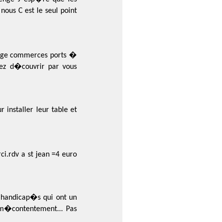
ous C est le seul point
lage commerces ports �
nez d�couvrir par vous
r installer leur table et
i.rdv a st jean =4 euro
 handicap�s qui ont un
 m�contentement... Pas