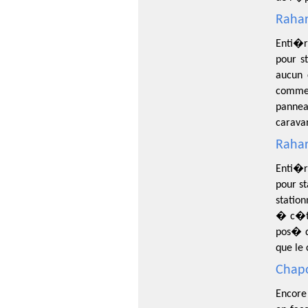
Rahar
Enti�r
pour s
aucun 
comme 
pannea
carava
Rahar
Enti�r
pour s
statio
� c�t�
pos� d
que le
Chapo
Encore 