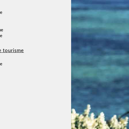
ce
ue
ce
e tourisme
ce