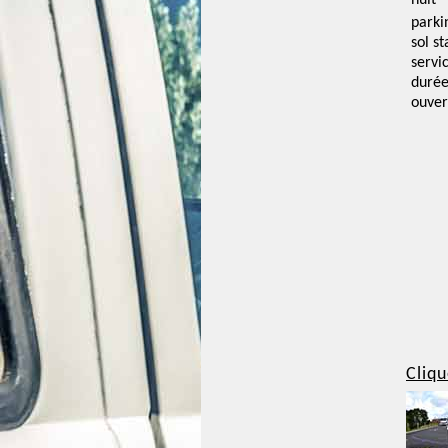
nuit
parki
sol st
servi
duré
ouver
Cliqu