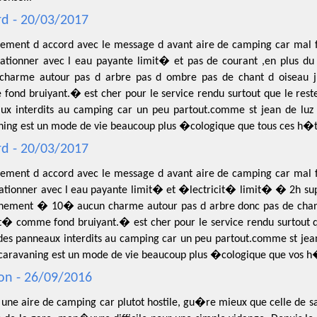
d - 20/03/2017
ement d accord avec le message d avant aire de camping car mal f
tationner avec l eau payante limit� et pas de courant ,en plus 
charme autour pas d arbre pas d ombre pas de chant d oiseau
fond bruiyant.� est cher pour le service rendu surtout que le reste
ux interdits au camping car un peu partout.comme st jean de luz 
ning est un mode de vie beaucoup plus �cologique que tous ces h�te
d - 20/03/2017
ement d accord avec le message d avant aire de camping car mal f
tationner avec l eau payante limit� et �lectricit� limit� � 2h su
nnement � 10� aucun charme autour pas d arbre donc pas de chant 
 comme fond bruiyant.� est cher pour le service rendu surtout que
es panneaux interdits au camping car un peu partout.comme st jean
 caravaning est un mode de vie beaucoup plus �cologique que vos h�
n - 26/09/2016
une aire de camping car plutot hostile, gu�re mieux que celle de s