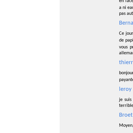
en fac
a ni ea
pas au
Berna
Ce jou
de pap
vous p
allema
thier
bonjou
payante
leroy
je sui
terrible
Broet
Moyen, 