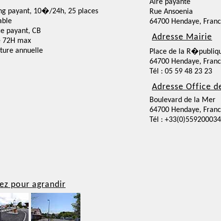
Aire payante
ng payant, 10�/24h, 25 places
Rue Ansoenia
able
64700 Hendaye, Fran
ce payant, CB
Adresse Mairie
e 72H max
ture annuelle
Place de la R�publiq
64700 Hendaye, Fran
Tél : 05 59 48 23 23
Adresse Office d
Boulevard de la Mer
64700 Hendaye, Fran
Tél : +33(0)559200034
ez pour agrandir