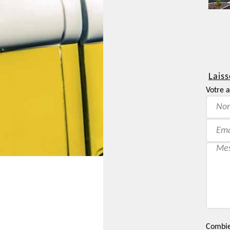
Laiss
Votre a
Combien