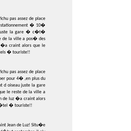
ichu pas assez de place
du stationnement � 10�
 juste la gare � c�t�
 de la ville a pos� des
�a craint alors que le
ls � touriste!!
ichu pas assez de place
per pour 4� ,en plus du
d oiseau juste la gare
 le reste de la ville a
 de luz �a craint alors
tel � touriste!!
aint Jean de Luz! Situ�e