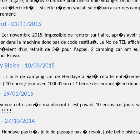
e de la gare, man�uvre difficile pour une simple vidange. Depuis le
u ni �lectricit�.....si cette r�gion voulait se d�barrasser des campi
trement!
rd - 01/11/2015
r 1er novembre 2015, impossible de rentrer sur l'aire, apr�s avoi
ier dans la machine donc pas de code restitu�. Le No de TEL affi
r�vient d'un retrait de 3� pour l'appel. 2 camping car ont e
nd. Bravo.
ry Blaise - 10/03/2015
r . L'aire de camping car de Hendaye a �t� refaite enti�remen
 ( 10 euros / jour avec 100l d'eau et 1 heure de courant �lectrique
 - 29/01/2015
s venue cette ann�e maintenant il est payant 10 euros pas jours sen
 !!!!!!
 - 27/10/2014
Hendaye pas tr�s jolie de passage pas � revoir, juste belle piste cy