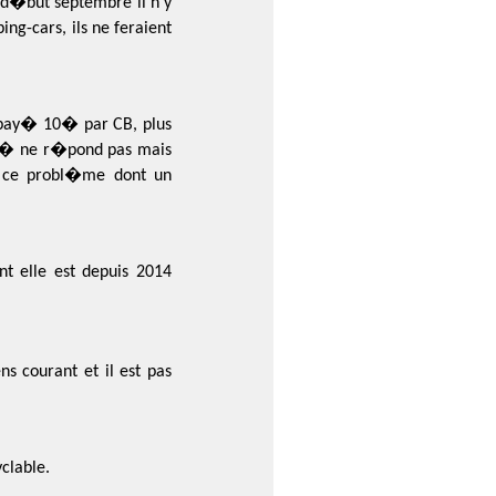
 d�but septembre il n'y
ng-cars, ils ne feraient
r pay� 10� par CB, plus
ch� ne r�pond pas mais
u ce probl�me dont un
t elle est depuis 2014
s courant et il est pas
clable.