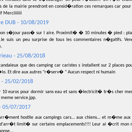
es de la mairie prendront en consid�ration ces remarques car pour n
 Merciiiiiii
le DUB - 10/08/2019
on s�jour pass� sur l aire. Proximit� � 10 minutes � pied : p
r. Je suis un peu surprise de tous les commentaires n�gatifs. Ve
.
ieau - 25/08/2018
scandaleux que des camping car caristes s installent sur 2 places pou
�lo. Et dire aux autres "r�serv� " Aucun respect ni humain
 - 25/02/2018
r 10 euros pour dormir sans eau et sans �lectricit� tr�s cher merc
e meme service.jpp.
- 05/07/2017
carr�ment hostile aux campings cars... aux chiens... et m�me aux
d'arr�t limit� sur certains emplacements!!!! Leur ai �crit mon
onse...