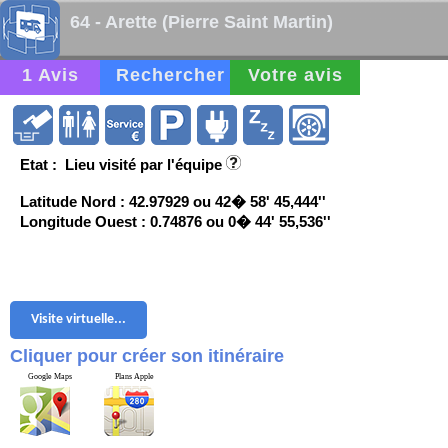
64 - Arette (Pierre Saint Martin)
1 Avis
Rechercher
Votre avis
Etat : Lieu visité par l'équipe
Latitude Nord : 42.97929 ou 42� 58' 45,444''
Longitude Ouest : 0.74876 ou 0� 44' 55,536''
Visite virtuelle...
Cliquer pour créer son itinéraire
Google Maps
Plans Apple