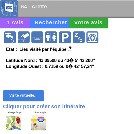
64 - Arette
1 Avis
Rechercher
Votre avis
Etat : Lieu visité par l'équipe
Latitude Nord : 43.09508 ou 43� 5' 42,288''
Longitude Ouest : 0.7159 ou 0� 42' 57,24''
Visite virtuelle...
Cliquer pour créer son itinéraire
Google Maps
Plans Apple