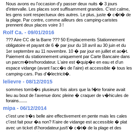
Nous avons eu l'occasion d'y passer deux nuits � 3 jours
d'intervalle. Les places sont suffisamment grandes. C'est calme,
les gens sont respectueux des autres. Le plus, juste � c�t� de
la plage. Par contre, comme ailleurs des camping-caristes
prennent deux places voire 3 !
Rolf Ca. - 09/01/2016
??? Aire CC de la Barre ??? 50 Emplacements Stationnement
obligatoire et payant de 6 � par jour du 18 avril au 30 juin et du
1er septembre au 11 novembre. 10 � par jour en juillet et ao�t.
Paiement du stationnement uniquement par Carte Bancaire dans
un parcm�tre/horodateur. L'aire est �quip�e en eau et d'un
espace vidange (avant l'acc�s de l'aire) et accessible � tous les
camping-cars. Pas d'�lectricit�.
lelievre - 08/12/2015
sommes tomb�s plusieurs fois alors que la f�te foraine avait
lieu au bout de l'avenue donc pleine � craquer de v�hicules de
forains.......
mipa - 06/12/2014
c\'est une tr�s belle aire effectivement en pente mais les cales
c\'est fait pour �a non? l\'aire de vidange est accessible � plat
avec un ticket d\'horodateur.just\'� c�t� de la plage et des