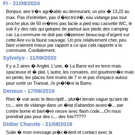
FI - 31/08/2024
Bonjour, aire tr�s agr�able au demeurant, un prix � 13,22 au
max. Pas d'entretien, pas d'�lectricit�, eau vidange pas tout
proche plus de 50 m�tres pas facile a pied eau cassette WC, le
soir il y des rats qui galopes de partout aux pieds des camping
car. La commune ne doit pas d�penser beaucoup d'argent sur
cette Aire vu la faune sauvage. Un prix relativement cher, peu
faire vraiment mieux par rapport a ce que cela rapporte a la
commune. Cordialement.
Sylvelys - 11/09/2020
Il y a 2 aires � Anglet. L'une, � La Barre est en terre mais
spacieuse et � plat. L'autre, les corsaires, est goudronn�e mais
en pente, les places font moins de 7 m et pas d'espace autour
pour sortir un Transat. Je pr�f�re la Barre.
Deneux - 17/06/2019
Rien � voir avec le descriptif... plut�t terrain vague qu'aire de
cc... aire de vidange dans un �tat d'abandon avanc�... par
contre borne et barri�re neuve avec flash code....On nous
prendrait pas pour des c... des fois?????
Didier Charote - 21/08/2018
Suite � mon message pr�c�dent et contact avec la