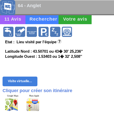
64 - Anglet
11 Avis
Rechercher
Votre avis
Etat : Lieu visité par l'équipe
Latitude Nord : 43.50701 ou 43� 30' 25,236''
Longitude Ouest : 1.53403 ou 1� 32' 2,508''
Visite virtuelle...
Cliquer pour créer son itinéraire
Google Maps
Plans Apple