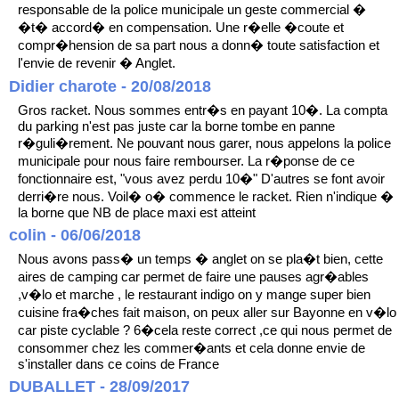
responsable de la police municipale un geste commercial �
�t� accord� en compensation. Une r�elle �coute et
compr�hension de sa part nous a donn� toute satisfaction et
l'envie de revenir � Anglet.
Didier charote - 20/08/2018
Gros racket. Nous sommes entr�s en payant 10�. La compta
du parking n'est pas juste car la borne tombe en panne
r�guli�rement. Ne pouvant nous garer, nous appelons la police
municipale pour nous faire rembourser. La r�ponse de ce
fonctionnaire est, "vous avez perdu 10�" D'autres se font avoir
derri�re nous. Voil� o� commence le racket. Rien n'indique �
la borne que NB de place maxi est atteint
colin - 06/06/2018
Nous avons pass� un temps � anglet on se pla�t bien, cette
aires de camping car permet de faire une pauses agr�ables
,v�lo et marche , le restaurant indigo on y mange super bien
cuisine fra�ches fait maison, on peux aller sur Bayonne en v�lo
car piste cyclable ? 6�cela reste correct ,ce qui nous permet de
consommer chez les commer�ants et cela donne envie de
s'installer dans ce coins de France
DUBALLET - 28/09/2017