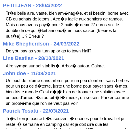
PETITJEAN - 28/04/2022
Tr�s belle aire, vaste, bien am�nag�e, et si besoin, borne avec
CB ou achats de jetons.. Acc�s facile aux sentiers de randos.
Mais nous avons pay� pour 2 nuits � deux 27 euros soit le
double de ce qui �tait annonc� en hors saison (6 euros la
nuit�e)... ? Erreur ?
Mike Shepherdson - 24/03/2022
Do you pay as you turn up or go to town Hall?
Line Bastian - 28/10/2021
Aire sympa sur sol stabilis�. Arbor� autour. Calme.
John doe - 11/08/2021
Un bout de bitume sans arbres pour un peu d'ombre, sans herbes
pour un peu de d�tente, juste une borne pour payer sans �mes,
bien triste monde C'est d�j� bien de trouver une solution avec
un peu d'amour �a aurait �t� mieux, on se sent Parker comme
un probl�me que l'on ne veut pas voir
Patrick Tosatti - 22/03/2021
Tr�s bien je passe tr�s souvent � orcines pour le travail et je
reste l� semaine en camping car et je doit dire que les