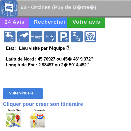
63 - Orcines (Puy de D�me�)
24 Avis
Rechercher
Votre avis
Etat : Lieu visité par l'équipe
Latitude Nord : 45.76927 ou 45� 46' 9,372''
Longitude Est : 2.98457 ou 2� 59' 4,452''
Visite virtuelle...
Cliquer pour créer son itinéraire
Google Maps
Plans Apple