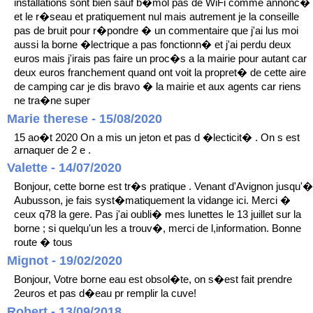
installations sont bien sauf b�mol pas de WiFi comme annonc�
et le r�seau et pratiquement nul mais autrement je la conseille
pas de bruit pour r�pondre � un commentaire que j'ai lus moi
aussi la borne �lectrique a pas fonctionn� et j'ai perdu deux
euros mais j'irais pas faire un proc�s a la mairie pour autant car
deux euros franchement quand ont voit la propret� de cette aire
de camping car je dis bravo � la mairie et aux agents car riens
ne tra�ne super
Marie therese - 15/08/2020
15 ao�t 2020 On a mis un jeton et pas d �lecticit� . On s est
arnaquer de 2 e .
Valette - 14/07/2020
Bonjour, cette borne est tr�s pratique . Venant d'Avignon jusqu'�
Aubusson, je fais syst�matiquement la vidange ici. Merci �
ceux q78 la gere. Pas j'ai oubli� mes lunettes le 13 juillet sur la
borne ; si quelqu'un les a trouv�, merci de l,information. Bonne
route � tous
Mignot - 19/02/2020
Bonjour, Votre borne eau est obsol�te, on s�est fait prendre
2euros et pas d�eau pr remplir la cuve!
Robert - 13/09/2018