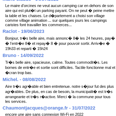
Le maire d'orcines ne veut aucun camping car en dehors de son
aire qui est plut�t un parking payant. On ne peut � peine mettre
la table et les chaises. Le d�partement a choisi son village
comme village animation ... sur quelques jours les campings
caristes font travailler les commerces...
Raclot - 19/06/2023
Bonjour, tr�s belle aire, mais annonc� 8� les 24 heures, pay�
� l'entr�e 8� et repay� 8 � pour pouvoir sortir. Arriv�e �
19h33 et reparti � 15h24
Bruno - 14/09/2022
Tr�s belle aire, spacieuse, calme. Toutes commodit�s. Les
bornes de entr�e et sortie sont difficiles. Tactile fonctionne mal et
�cran trop bas.
Michel. - 08/08/2022
Aire tr�s agr�able et bien entretenue. notre s�jour fut des plus
agr�ables. De plus, en cas de besoin, la municipalit� est tr�s
arrangeante et tr�s r�active. Merci � la commune pour tous
les services.
Chaumontjacques@orange.fr - 31/07/2022
encore une aire sans connexion Wi-Fi en 2022