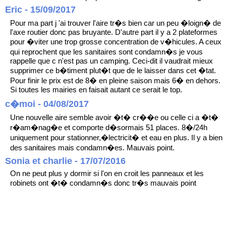
Eric - 15/09/2017
Pour ma part j 'ai trouver l'aire tr�s bien car un peu �loign� de
l'axe routier donc pas bruyante. D'autre part il y a 2 plateformes
pour �viter une trop grosse concentration de v�hicules. A ceux
qui reprochent que les sanitaires sont condamn�s je vous
rappelle que c n'est pas un camping. Ceci-dit il vaudrait mieux
supprimer ce b�timent plut�t que de le laisser dans cet �tat.
Pour finir le prix est de 8� en pleine saison mais 6� en dehors.
Si toutes les mairies en faisait autant ce serait le top.
c�moi - 04/08/2017
Une nouvelle aire semble avoir �t� cr��e ou celle ci a �t�
r�am�nag�e et comporte d�sormais 51 places. 8�/24h
uniquement pour stationner,�lectricit� et eau en plus. Il y a bien
des sanitaires mais condamn�es. Mauvais point.
Sonia et charlie - 17/07/2016
On ne peut plus y dormir si l'on en croit les panneaux et les
robinets ont �t� condamn�s donc tr�s mauvais point