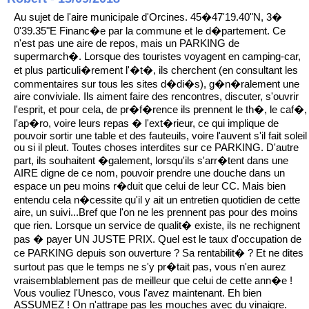
Au sujet de l'aire municipale d'Orcines. 45�47'19.40"N, 3�
0'39.35"E Financ�e par la commune et le d�partement. Ce
n'est pas une aire de repos, mais un PARKING de
supermarch�. Lorsque des touristes voyagent en camping-car,
et plus particuli�rement l'�t�, ils cherchent (en consultant les
commentaires sur tous les sites d�di�s), g�n�ralement une
aire conviviale. Ils aiment faire des rencontres, discuter, s'ouvrir
l'esprit, et pour cela, de pr�f�rence ils prennent le th�, le caf�,
l'ap�ro, voire leurs repas � l'ext�rieur, ce qui implique de
pouvoir sortir une table et des fauteuils, voire l'auvent s'il fait soleil
ou si il pleut. Toutes choses interdites sur ce PARKING. D'autre
part, ils souhaitent �galement, lorsqu'ils s'arr�tent dans une
AIRE digne de ce nom, pouvoir prendre une douche dans un
espace un peu moins r�duit que celui de leur CC. Mais bien
entendu cela n�cessite qu'il y ait un entretien quotidien de cette
aire, un suivi...Bref que l'on ne les prennent pas pour des moins
que rien. Lorsque un service de qualit� existe, ils ne rechignent
pas � payer UN JUSTE PRIX. Quel est le taux d'occupation de
ce PARKING depuis son ouverture ? Sa rentabilit� ? Et ne dites
surtout pas que le temps ne s'y pr�tait pas, vous n'en aurez
vraisemblablement pas de meilleur que celui de cette ann�e !
Vous vouliez l'Unesco, vous l'avez maintenant. Eh bien
ASSUMEZ ! On n'attrape pas les mouches avec du vinaigre.