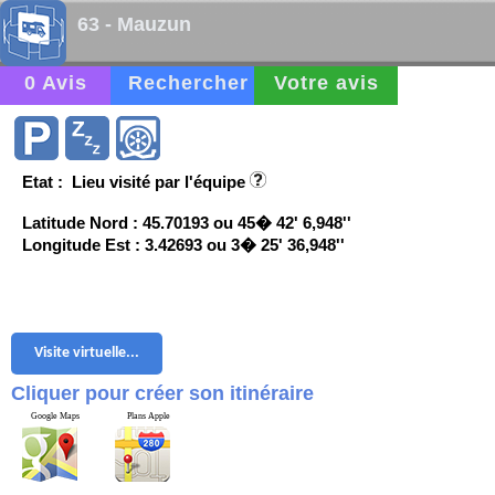
63 - Mauzun
0 Avis
Rechercher
Votre avis
Etat : Lieu visité par l'équipe
Latitude Nord : 45.70193 ou 45� 42' 6,948''
Longitude Est : 3.42693 ou 3� 25' 36,948''
Visite virtuelle...
Cliquer pour créer son itinéraire
Google Maps
Plans Apple