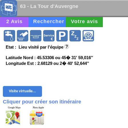
63 - La Tour d'Auvergne
2 Avis
Rechercher
Votre avis
Etat : Lieu visité par l'équipe
Latitude Nord : 45.53306 ou 45� 31' 59,016''
Longitude Est : 2.68129 ou 2� 40' 52,644''
Visite virtuelle...
Cliquer pour créer son itinéraire
Google Maps
Plans Apple