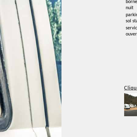
borne
nuit
parki
sol st
servi
ouver
Cliqu