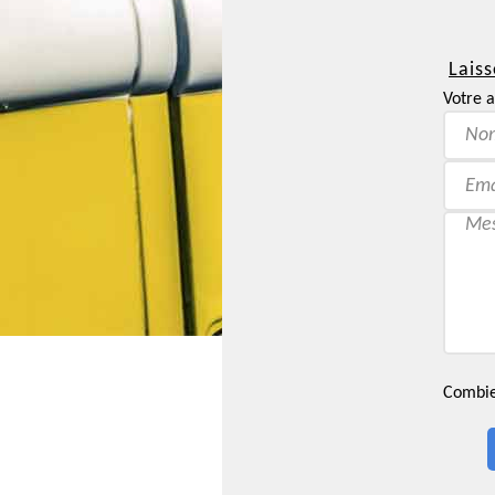
Laiss
Votre a
Combien