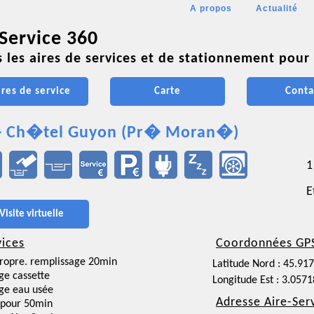
A propos
Actualité
 Service 360
 les aires de services et de stationnement pour 
ires de service
Carte
Conta
 - Ch�tel Guyon (Pr� Moran�)
1
E
Visite virtuelle
vices
Coordonnées GP
ropre. remplissage 20min
Latitude Nord : 45.91
ge cassette
Longitude Est : 3.057
ge eau usée
Adresse Aire-Ser
 pour 50min