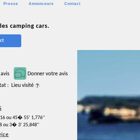
Presse
Annonceurs
Contact
les camping cars.
ct
 avis
Donner votre avis
tat : Lieu visité
S
716 ou 45� 55' 1,776''
18 ou 3� 3' 25,848''
vice