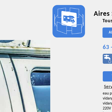
Aires
Tous
A
63
Ser
eau p
vidan
vidan
220V