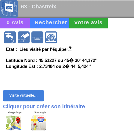
63 - Chastreix
0 Avis
Rechercher
Votre avis
Etat : Lieu visité par l'équipe
Latitude Nord : 45.51227 ou 45� 30' 44,172''
Longitude Est : 2.73484 ou 2� 44' 5,424''
Visite virtuelle...
Cliquer pour créer son itinéraire
Google Maps
Plans Apple