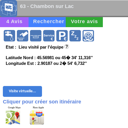
63 - Chambon sur Lac
4 Avis
Rechercher
Votre avis
Etat : Lieu visité par l'équipe
Latitude Nord : 45.56981 ou 45� 34' 11,316''
Longitude Est : 2.90187 ou 2� 54' 6,732''
Visite virtuelle...
Cliquer pour créer son itinéraire
Google Maps
Plans Apple