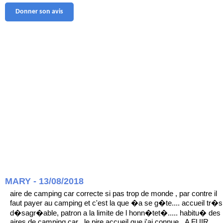
Donner son avis
MARY - 13/08/2018
aire de camping car correcte si pas trop de monde , par contre il
faut payer au camping et c'est la que �a se g�te.... accueil tr�s
d�sagr�able, patron a la limite de l honn�tet�..... habitu� des
aires de camping car , le pire accueil que j'ai connue...A FUIR