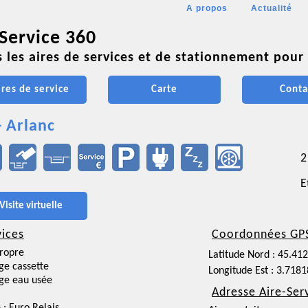
A propos
Actualité
 Service 360
 les aires de services et de stationnement pour 
ires de service
Carte
Conta
- Arlanc
2
E
Visite virtuelle
vices
Coordonnées GP
ropre
Latitude Nord : 45.41
ge cassette
Longitude Est : 3.718
ge eau usée
Adresse Aire-Ser