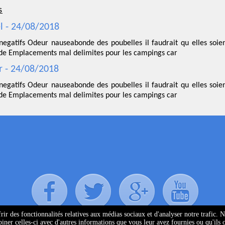
s
l - 24/08/2018
 negatifs Odeur nauseabonde des poubelles il faudrait qu elles soie
ade Emplacements mal delimites pour les campings car
r - 24/08/2018
 negatifs Odeur nauseabonde des poubelles il faudrait qu elles soie
ade Emplacements mal delimites pour les campings car
ir des fonctionnalités relatives aux médias sociaux et d'analyser notre trafic. 
ner celles-ci avec d'autres informations que vous leur avez fournies ou qu'ils ont