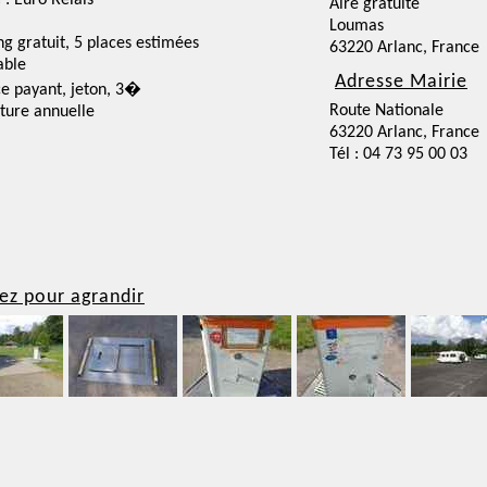
 : Euro Relais
Aire gratuite
Loumas
ng gratuit, 5 places estimées
63220 Arlanc, France
able
Adresse Mairie
ce payant, jeton, 3�
Route Nationale
ture annuelle
63220 Arlanc, France
Tél : 04 73 95 00 03
ez pour agrandir