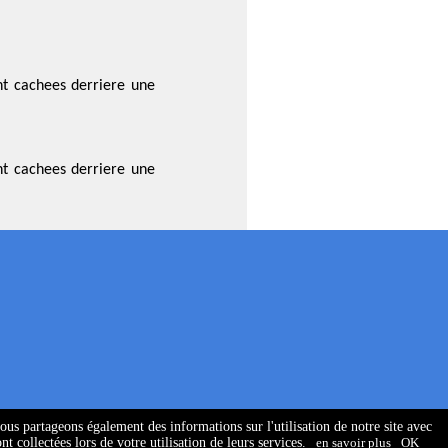
nt cachees derriere une
nt cachees derriere une
Nous partageons également des informations sur l'utilisation de notre site avec
 collectées lors de votre utilisation de leurs services.
en savoir plus
OK