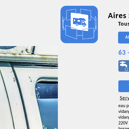
Aires
Tous
A
63 
Ser
eau p
vidan
vidan
220V