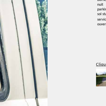
borne
nuit
parki
sol st
servi
ouver
Cliqu