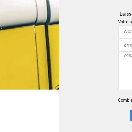
Laiss
Votre a
Combien