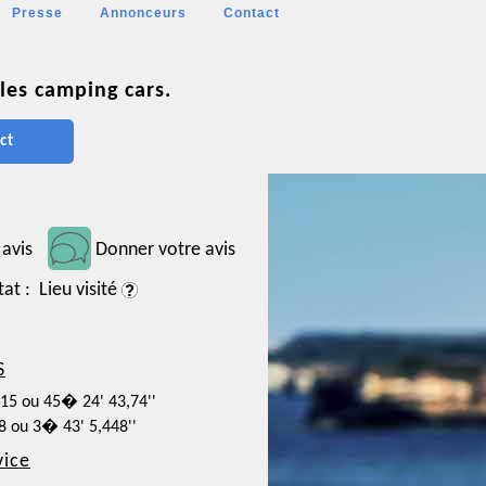
Presse
Annonceurs
Contact
les camping cars.
ct
 avis
Donner votre avis
tat : Lieu visité
S
215 ou 45� 24' 43,74''
18 ou 3� 43' 5,448''
vice