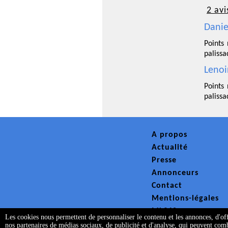
2 avi
Danie
Points
paliss
Lenoi
Points
paliss
A propos
Actualité
Presse
Annonceurs
Contact
Mentions-légales
ML360
Les cookies nous permettent de personnaliser le contenu et les annonces, d'offr
nos partenaires de médias sociaux, de publicité et d'analyse, qui peuvent combi