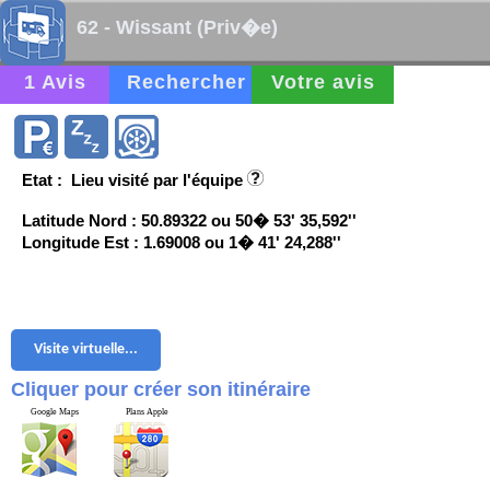
62 - Wissant (Priv�e)
1 Avis
Rechercher
Votre avis
Etat : Lieu visité par l'équipe
Latitude Nord : 50.89322 ou 50� 53' 35,592''
Longitude Est : 1.69008 ou 1� 41' 24,288''
Visite virtuelle...
Cliquer pour créer son itinéraire
Google Maps
Plans Apple